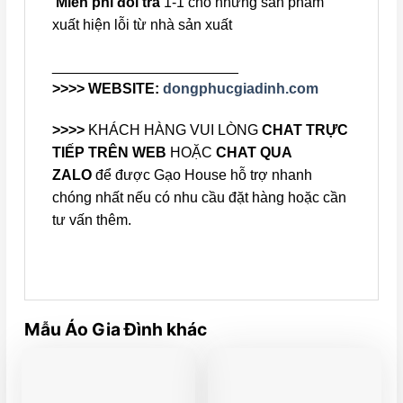
Miễn phí đổi trả
1-1 cho những sản phẩm
xuất hiện lỗi từ nhà sản xuất
_______________________
>>>> WEBSITE:
dongphucgiadinh.com
>>>>
KHÁCH HÀNG VUI LÒNG
CHAT TRỰC
TIẾP TRÊN WEB
HOẶC
CHAT QUA
ZALO
để được Gạo House hỗ trợ nhanh
chóng nhất nếu có nhu cầu đặt hàng hoặc cần
tư vấn thêm.
Mẫu Áo Gia Đình khác