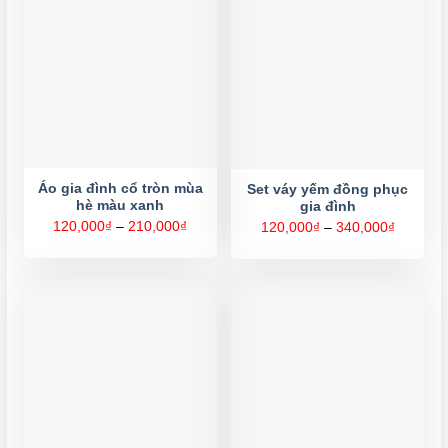
Áo gia đình cổ tròn mùa
Set váy yếm đồng phục
hè màu xanh
gia đình
Khoảng
120,000
₫
–
210,000
₫
Khoảng
120,000
₫
–
340,000
₫
giá:
giá:
từ
từ
120,000₫
120,000
đến
đến
210,000₫
340,000