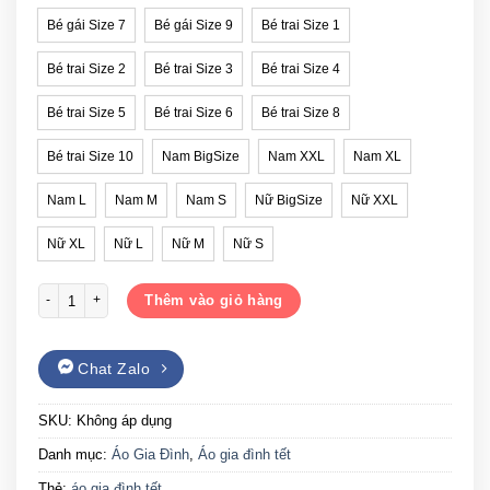
Bé gái Size 7
Bé gái Size 9
Bé trai Size 1
Bé trai Size 2
Bé trai Size 3
Bé trai Size 4
Bé trai Size 5
Bé trai Size 6
Bé trai Size 8
Bé trai Size 10
Nam BigSize
Nam XXL
Nam XL
Nam L
Nam M
Nam S
Nữ BigSize
Nữ XXL
Nữ XL
Nữ L
Nữ M
Nữ S
Áo thun đồng phục gia đình Tết chào Xuân 2024 số lượng
Thêm vào giỏ hàng
Chat Zalo
SKU:
Không áp dụng
Danh mục:
Áo Gia Đình
,
Áo gia đình tết
Thẻ:
áo gia đình tết