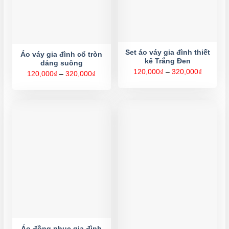
Set áo váy gia đình thiết
Áo váy gia đình cổ tròn
kế Trắng Đen
dáng suông
Khoảng
120,000
₫
–
320,000
₫
Khoảng
120,000
₫
–
320,000
₫
giá:
giá:
từ
từ
120,000
120,000₫
đến
đến
320,000
320,000₫
Áo đồng phục gia đình