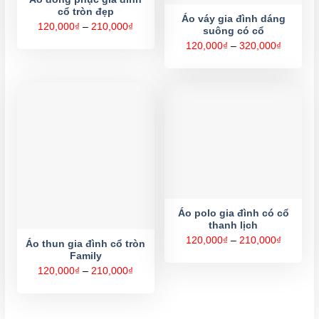
cổ tròn đẹp
Áo váy gia đình dáng
Khoảng
120,000
₫
–
210,000
₫
suông có cổ
giá:
từ
Khoảng
120,000
₫
–
320,000
₫
120,000₫
giá:
đến
từ
210,000₫
120,000
đến
320,000
Áo polo gia đình có cổ
thanh lịch
Khoảng
120,000
₫
–
210,000
₫
Áo thun gia đình cổ tròn
giá:
Family
từ
120,000
Khoảng
120,000
₫
–
210,000
₫
đến
giá:
210,000
từ
120,000₫
đến
210,000₫