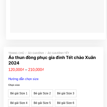
TRANG CHỦ
/
ÁO GIA ĐÌNH
/
ÁO GIA ĐÌNH TẾT
Áo thun đồng phục gia đình Tết chào Xuân
2024
Khoảng
120,000
₫
–
210,000
₫
giá:
từ
Hướng dẫn chọn size
120,000₫
đến
Chọn size
210,000₫
Bé gái Size 1
Bé gái Size 2
Bé gái Size 3
Bé gái Size 4
Bé gái Size 5
Bé gái Size 6