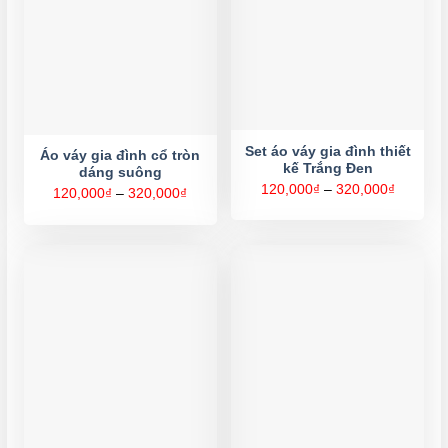
Set áo váy gia đình thiết
Áo váy gia đình cổ tròn
kế Trắng Đen
dáng suông
Khoảng
120,000
₫
–
320,000
₫
Khoảng
120,000
₫
–
320,000
₫
giá:
giá:
từ
từ
120,000
120,000₫
đến
đến
320,000
320,000₫