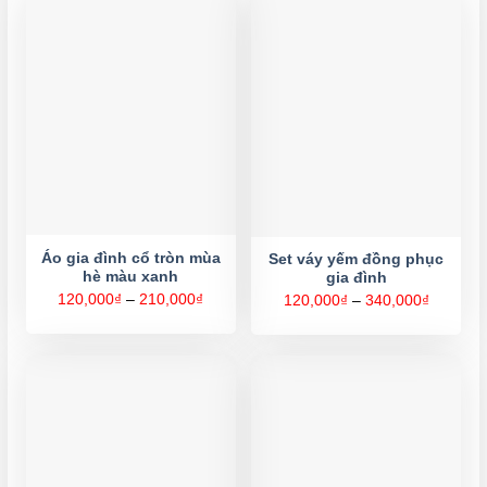
Áo gia đình cổ tròn mùa
Set váy yếm đồng phục
hè màu xanh
gia đình
Khoảng
120,000
₫
–
210,000
₫
Khoảng
120,000
₫
–
340,000
₫
giá:
giá:
từ
từ
120,000₫
120,000
đến
đến
210,000₫
340,000