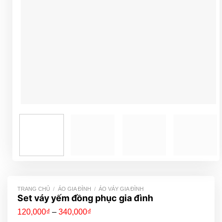
TRANG CHỦ
/
ÁO GIA ĐÌNH
/
ÁO VÁY GIA ĐÌNH
Set váy yếm đồng phục gia đình
Khoảng
120,000
₫
–
340,000
₫
giá: