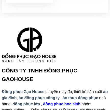
210,000
từ
120,000₫
đến
210,000₫
CÔNG TY TNHH ĐỒNG PHỤC
GAOHOUSE
Đồng phục Gạo House
chuyên may đo, thiết kế sản xuất
áo
gia đình
,
áo đồng phục công ty
,
áo thun đồng phục
nhà
hàng,
đồng phục lớp
,
đồng phục học sinh
nhóm,