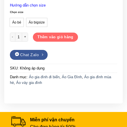
từ
Hướng dẫn chọn size
120,000₫
đến
Chọn size
340,000₫
Áo bé
Áo bigsize
Set váy yếm đồng phục gia đình số lượng
Thêm vào giỏ hàng
Chat Zalo
SKU:
Không áp dụng
Danh mục:
Áo gia đình đi biển
,
Áo Gia Đình
,
Áo gia đình mùa
hè
,
Áo váy gia đình
Miễn phí vận chuyển
Cho đơn hàng từ 500k