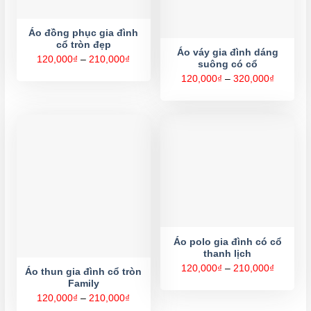
Áo đồng phục gia đình
cổ tròn đẹp
Áo váy gia đình dáng
Khoảng
120,000
₫
–
210,000
₫
suông có cổ
giá:
từ
Khoảng
120,000
₫
–
320,000
₫
120,000₫
giá:
đến
từ
210,000₫
120,000
đến
320,000
Áo polo gia đình có cổ
thanh lịch
Khoảng
120,000
₫
–
210,000
₫
Áo thun gia đình cổ tròn
giá:
Family
từ
120,000
Khoảng
120,000
₫
–
210,000
₫
đến
giá: