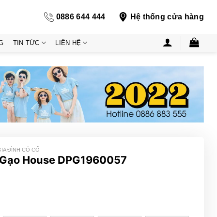
0886 644 444
Hệ thống cửa hàng
G
TIN TỨC
LIÊN HỆ
GIA ĐÌNH CÓ CỔ
cổ Gạo House DPG1960057
ng
000₫
000₫