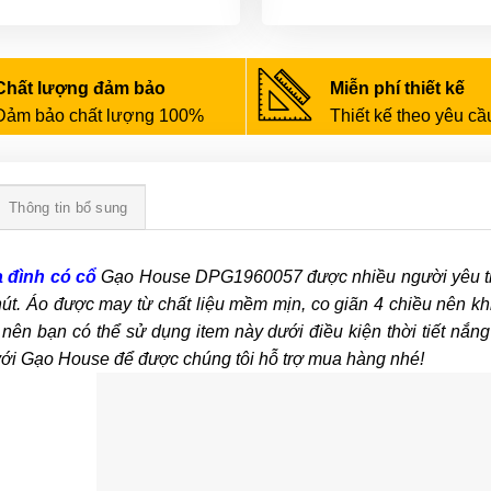
Chất lượng đảm bảo
Miễn phí thiết kế
Đảm bảo chất lượng 100%
Thiết kế theo yêu cầ
Thông tin bổ sung
a đình có cổ
Gạo House DPG1960057 được nhiều người yêu thíc
út. Áo được may từ chất liệu mềm mịn, co giãn 4 chiều nên kh
t nên bạn có thể sử dụng item này dưới điều kiện thời tiết nắ
ới Gạo House để được chúng tôi hỗ trợ mua hàng nhé!