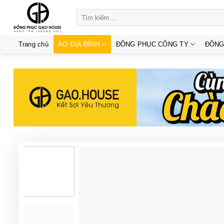
Skip
Tìm
to
kiếm:
content
Trang chủ
ÁO GIA ĐÌNH
ĐỒNG PHỤC CÔNG TY
ĐỒNG