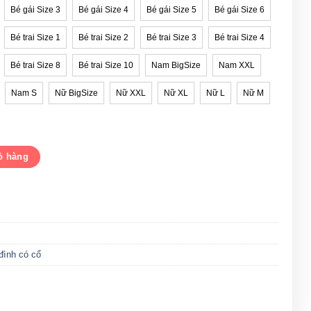
Bé gái Size 3
Bé gái Size 4
Bé gái Size 5
Bé gái Size 6
Bé trai Size 1
Bé trai Size 2
Bé trai Size 3
Bé trai Size 4
Bé trai Size 8
Bé trai Size 10
Nam BigSize
Nam XXL
Nam S
Nữ BigSize
Nữ XXL
Nữ XL
Nữ L
Nữ M
G1960057 số lượng
ỏ hàng
đình có cổ