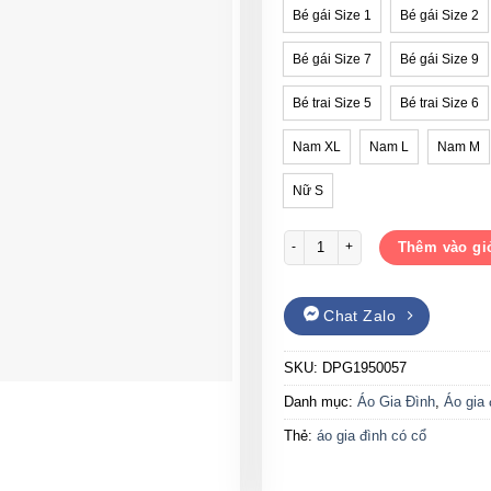
Bé gái Size 1
Bé gái Size 2
Bé gái Size 7
Bé gái Size 9
Bé trai Size 5
Bé trai Size 6
Nam XL
Nam L
Nam M
Nữ S
Áo gia đình có cổ Gạo House DP
Thêm vào gi
Chat Zalo
SKU:
DPG1950057
Danh mục:
Áo Gia Đình
,
Áo gia 
Thẻ:
áo gia đình có cổ