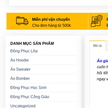
Miễn phí vận chuyển
Cho đơn hàng từ 500k
DANH MỤC SẢN PHẨM
Mô tả
Đồng Phục Lớp
Áo Hoodie
Áo gi
cuốn h
Áo Sweater
hôi tố
Áo Bomber
ngay v
Đồng Phục Học Sinh
Đồng Phục Công Giáo
Uncategorized