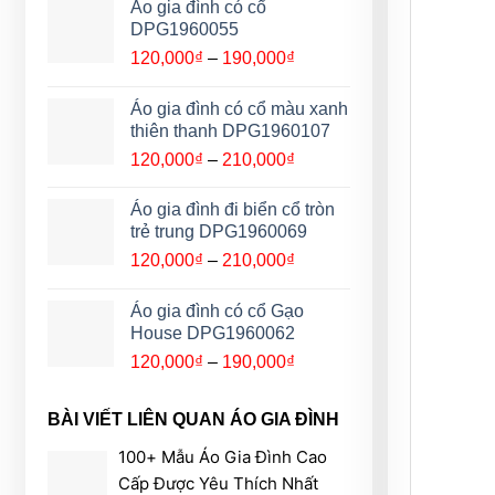
từ
Áo gia đình có cổ
120,000₫
DPG1960055
đến
Khoảng
120,000
₫
–
190,000
₫
190,000₫
giá:
từ
Áo gia đình có cổ màu xanh
120,000₫
thiên thanh DPG1960107
đến
Khoảng
120,000
₫
–
210,000
₫
190,000₫
giá:
từ
Áo gia đình đi biển cổ tròn
120,000₫
trẻ trung DPG1960069
đến
Khoảng
120,000
₫
–
210,000
₫
210,000₫
giá:
từ
Áo gia đình có cổ Gạo
120,000₫
House DPG1960062
đến
Khoảng
120,000
₫
–
190,000
₫
210,000₫
giá:
từ
BÀI VIẾT LIÊN QUAN ÁO GIA ĐÌNH
120,000₫
đến
100+ Mẫu Áo Gia Đình Cao
190,000₫
Cấp Được Yêu Thích Nhất