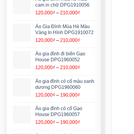
120,000₫
cam in chữ DPG1910056
đến
Khoảng
120,000
₫
–
210,000
₫
210,000₫
giá:
từ
Áo Gia Đình Mùa Hè Màu
120,000₫
Vàng In Hình DPG1910072
đến
Khoảng
120,000
₫
–
210,000
₫
210,000₫
giá:
từ
Áo gia đình đi biển Gạo
120,000₫
House DPG1960052
đến
Khoảng
120,000
₫
–
210,000
₫
210,000₫
giá:
từ
Áo gia đình có cổ màu xanh
120,000₫
dương DPG1960060
đến
Khoảng
120,000
₫
–
190,000
₫
210,000₫
giá:
từ
Áo gia đình có cổ Gạo
120,000₫
House DPG1960057
đến
Khoảng
120,000
₫
–
190,000
₫
190,000₫
giá: