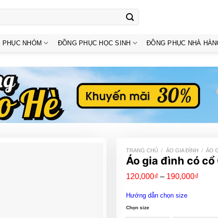
 PHỤC NHÓM
ĐỒNG PHỤC HỌC SINH
ĐỒNG PHỤC NHÀ HÀN
TRANG CHỦ
/
ÁO GIA ĐÌNH
/
ÁO 
Áo gia đình có 
Khoả
120,000
₫
–
190,000
₫
giá:
từ
Hướng dẫn chọn size
120,
đến
Chọn size
190,