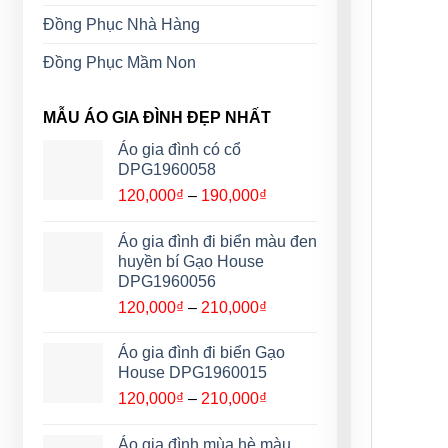
Đồng Phục Nhà Hàng
Đồng Phục Mầm Non
MẪU ÁO GIA ĐÌNH ĐẸP NHẤT
Áo gia đình có cổ
DPG1960058
Khoảng
120,000
₫
–
190,000
₫
giá:
từ
Áo gia đình đi biển màu đen
120,000₫
huyền bí Gạo House
đến
DPG1960056
190,000₫
Khoảng
120,000
₫
–
210,000
₫
giá:
từ
Áo gia đình đi biển Gạo
120,000₫
House DPG1960015
đến
Khoảng
120,000
₫
–
210,000
₫
210,000₫
giá:
từ
Áo gia đình mùa hè màu