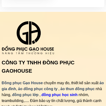
đến
210,000₫
CÔNG TY TNHH ĐỒNG PHỤC
GAOHOUSE
Đồng phục Gạo House
chuyên may đo, thiết kế sản xuất
áo
gia đình
,
áo đồng phục công ty
,
áo thun đồng phục
nhà
hàng,
đồng phục lớp
,
đồng phục học sinh
nhóm,
teambuilding,..... Đảm bảo uy tín chất lượng, giá thành cạnh