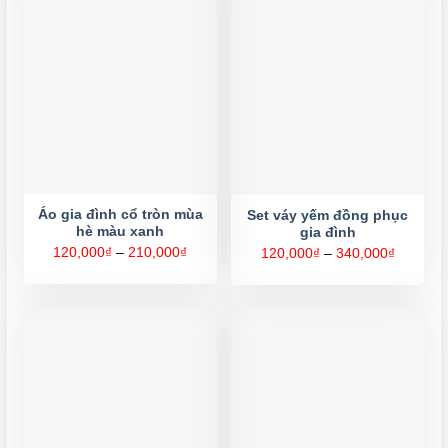
Áo gia đình cổ tròn mùa
Set váy yếm đồng phục
hè màu xanh
gia đình
Khoảng
120,000
₫
–
210,000
₫
Khoảng
120,000
₫
–
340,000
₫
giá:
giá:
từ
từ
120,000₫
120,000
đến
đến
210,000₫
340,000