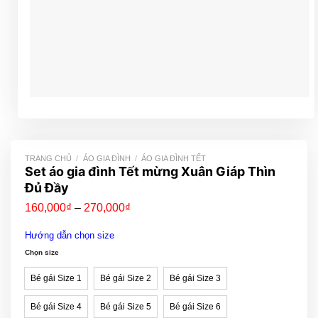
TRANG CHỦ
/
ÁO GIA ĐÌNH
/
ÁO GIA ĐÌNH TẾT
Set áo gia đình Tết mừng Xuân Giáp Thìn
Đủ Đầy
Khoảng
160,000
₫
–
270,000
₫
giá:
từ
Hướng dẫn chọn size
160,000₫
đến
Chọn size
270,000₫
Bé gái Size 1
Bé gái Size 2
Bé gái Size 3
Bé gái Size 4
Bé gái Size 5
Bé gái Size 6