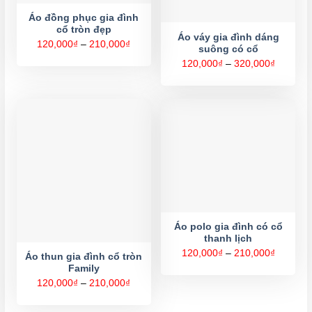
Áo đồng phục gia đình
cổ tròn đẹp
Áo váy gia đình dáng
Khoảng
120,000
₫
–
210,000
₫
suông có cổ
giá:
từ
Khoảng
120,000
₫
–
320,000
₫
120,000₫
giá:
đến
từ
210,000₫
120,000
đến
320,000
Áo polo gia đình có cổ
thanh lịch
Khoảng
120,000
₫
–
210,000
₫
Áo thun gia đình cổ tròn
giá:
Family
từ
120,000
Khoảng
120,000
₫
–
210,000
₫
đến
giá:
210,000
từ
120,000₫