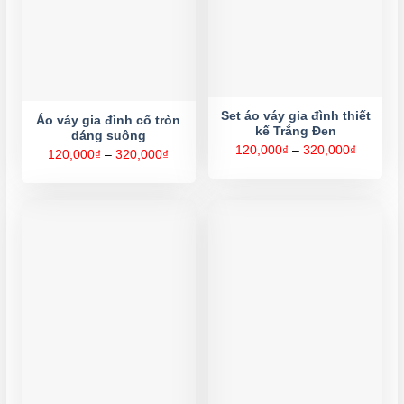
Set áo váy gia đình thiết
Áo váy gia đình cổ tròn
kế Trắng Đen
dáng suông
Khoảng
120,000
₫
–
320,000
₫
Khoảng
120,000
₫
–
320,000
₫
giá:
giá:
từ
từ
120,000
120,000₫
đến
đến
320,000
320,000₫