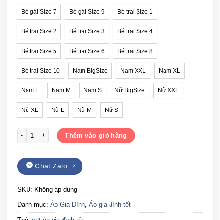
Bé gái Size 7
Bé gái Size 9
Bé trai Size 1
Bé trai Size 2
Bé trai Size 3
Bé trai Size 4
Bé trai Size 5
Bé trai Size 6
Bé trai Size 8
Bé trai Size 10
Nam BigSize
Nam XXL
Nam XL
Nam L
Nam M
Nam S
Nữ BigSize
Nữ XXL
Nữ XL
Nữ L
Nữ M
Nữ S
Set áo gia đình Tết mừng Xuân Giáp Thìn Đủ Đầy số lượng
Thêm vào giỏ hàng
Chat Zalo
SKU:
Không áp dụng
Danh mục:
Áo Gia Đình
,
Áo gia đình tết
Thẻ:
set áo gia đình tết