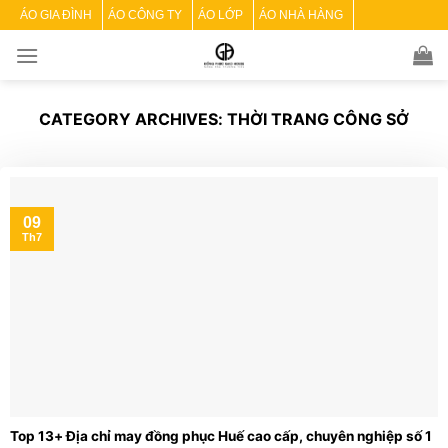
Skip
ÁO GIA ĐÌNH
ÁO CÔNG TY
ÁO LỚP
ÁO NHÀ HÀNG
to
content
CATEGORY ARCHIVES:
THỜI TRANG CÔNG SỞ
09
Th7
Top 13+ Địa chỉ may đồng phục Huế cao cấp, chuyên nghiệp số 1