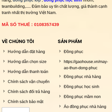
hàng,
đồng phục lớp
,
đồng phục học sinh
nhóm,
teambuilding,..... Đảm bảo uy tín chất lượng, giá thành cạnh
tranh nhất thị trường Việt Nam.
MÃ SỐ THUẾ : 0108357439
VỀ CHÚNG TÔI
SẢN PHẨM
Hướng dẫn đặt hàng
Đồng phục
Hướng dẫn chọn size
https://gaohouse.vn/may-
ao-thun-dong-phuc
Hướng dẫn thanh toán
Đồng phục nhà hàng
Chính sách vận chuyển
Đồng phục học sinh
Chính sách đổi trả hàng
Đồng phục mầm non
Chính sách bảo mật
Áo đồng phục nhà hàng