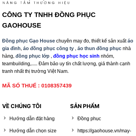
CÔNG TY TNHH ĐỒNG PHỤC
GAOHOUSE
Đồng phục Gạo House
chuyên may đo, thiết kế sản xuất
áo
gia đình
,
áo đồng phục công ty
,
áo thun đồng phục
nhà
hàng,
đồng phục lớp
,
đồng phục học sinh
nhóm,
teambuilding,..... Đảm bảo uy tín chất lượng, giá thành cạnh
tranh nhất thị trường Việt Nam.
MÃ SỐ THUẾ : 0108357439
VỀ CHÚNG TÔI
SẢN PHẨM
Hướng dẫn đặt hàng
Đồng phục
Hướng dẫn chọn size
https://gaohouse.vn/may-