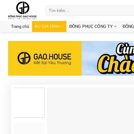
Skip
Tìm
to
kiếm:
content
Trang chủ
ÁO GIA ĐÌNH
ĐỒNG PHỤC CÔNG TY
ĐỒNG