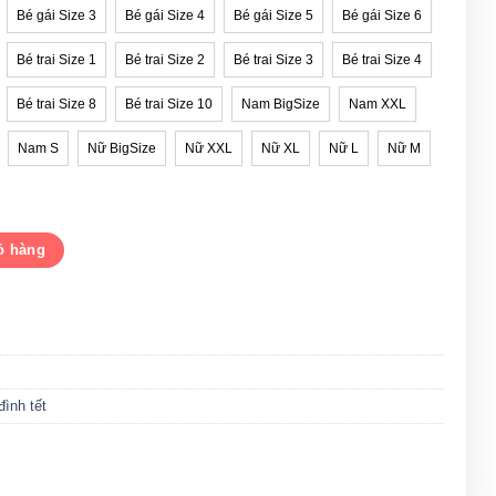
Bé gái Size 3
Bé gái Size 4
Bé gái Size 5
Bé gái Size 6
Bé trai Size 1
Bé trai Size 2
Bé trai Size 3
Bé trai Size 4
Bé trai Size 8
Bé trai Size 10
Nam BigSize
Nam XXL
Nam S
Nữ BigSize
Nữ XXL
Nữ XL
Nữ L
Nữ M
ết chào xuân Quý Mão số lượng
ỏ hàng
đình tết