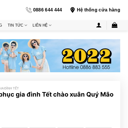
0886 644 444
Hệ thống cửa hàng
G
TIN TỨC
LIÊN HỆ
IA ĐÌNH TẾT
phục gia đình Tết chào xuân Quý Mão
ng
000₫
000₫