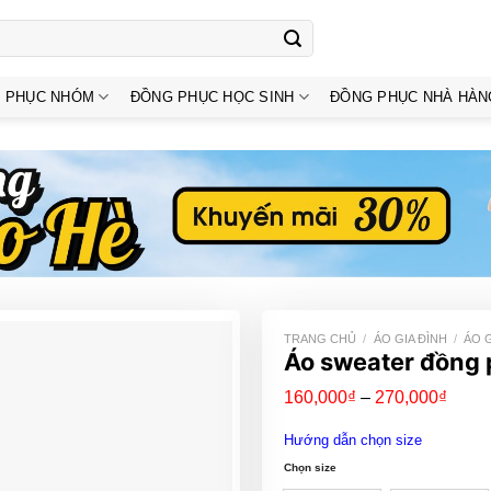
 PHỤC NHÓM
ĐỒNG PHỤC HỌC SINH
ĐỒNG PHỤC NHÀ HÀN
TRANG CHỦ
/
ÁO GIA ĐÌNH
/
ÁO G
Áo sweater đồng 
Khoả
160,000
₫
–
270,000
₫
giá:
từ
Hướng dẫn chọn size
160,
đến
Chọn size
270,