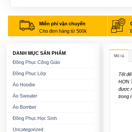
Miễn phí vận chuyển
Cho đơn hàng từ 500k
DANH MỤC SẢN PHẨM
Mô tả
Đồng Phục Công Giáo
Đồng Phục Lớp
Tết đế
HƠN TẾ
Áo Hoodie
được n
Áo Sweater
trong 
Áo Bomber
Đồng Phục Học Sinh
Uncategorized