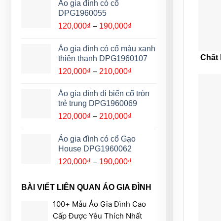
từ
Áo gia đình có cổ
120,000₫
DPG1960055
đến
Khoảng
120,000
₫
–
190,000
₫
190,000₫
giá:
từ
Áo gia đình có cổ màu xanh
120,000₫
Chất 
thiên thanh DPG1960107
đến
Khoảng
120,000
₫
–
210,000
₫
190,000₫
giá:
từ
Áo gia đình đi biển cổ tròn
120,000₫
trẻ trung DPG1960069
đến
Khoảng
120,000
₫
–
210,000
₫
210,000₫
giá:
từ
Áo gia đình có cổ Gạo
120,000₫
House DPG1960062
đến
Khoảng
120,000
₫
–
190,000
₫
210,000₫
giá:
từ
BÀI VIẾT LIÊN QUAN ÁO GIA ĐÌNH
120,000₫
đến
100+ Mẫu Áo Gia Đình Cao
190,000₫
Cấp Được Yêu Thích Nhất