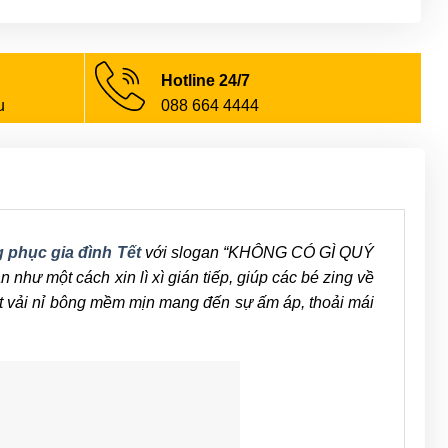
Hotline 24/7
u
088 664 4444
 phục gia đình Tết
với slogan “KHÔNG CÓ GÌ QUÝ
như một cách xin lì xì gián tiếp, giúp các bé zing về
ất vải nỉ bông mềm mịn mang đến sự ấm áp, thoải mái