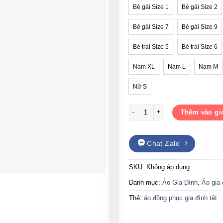
Bé gái Size 1
Bé gái Size 2
Bé gái Size 7
Bé gái Size 9
Bé trai Size 5
Bé trai Size 6
Nam XL
Nam L
Nam M
Nữ S
Áo sweater đồng phục gia đình T
Thêm vào gi
Chat Zalo
SKU:
Không áp dụng
Danh mục:
Áo Gia Đình
,
Áo gia 
Thẻ:
áo đồng phục gia đình têt