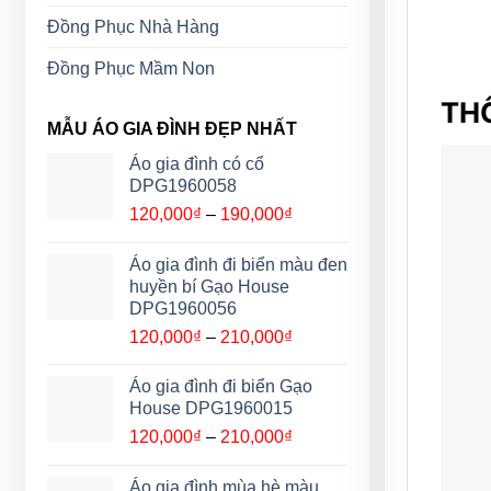
Đồng Phục Nhà Hàng
Đồng Phục Mầm Non
THÔ
MẪU ÁO GIA ĐÌNH ĐẸP NHẤT
Áo gia đình có cổ
DPG1960058
Khoảng
120,000
₫
–
190,000
₫
giá:
từ
Áo gia đình đi biển màu đen
120,000₫
huyền bí Gạo House
đến
DPG1960056
190,000₫
Khoảng
120,000
₫
–
210,000
₫
giá:
từ
Áo gia đình đi biển Gạo
120,000₫
House DPG1960015
đến
Khoảng
120,000
₫
–
210,000
₫
210,000₫
giá:
từ
Áo gia đình mùa hè màu