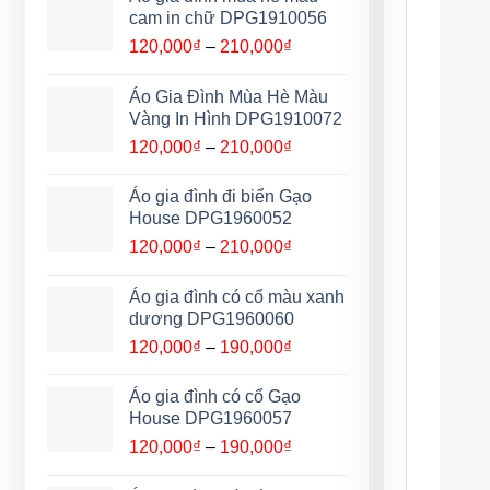
120,000₫
cam in chữ DPG1910056
đến
Khoảng
120,000
₫
–
210,000
₫
210,000₫
giá:
từ
Áo Gia Đình Mùa Hè Màu
120,000₫
Vàng In Hình DPG1910072
đến
Khoảng
120,000
₫
–
210,000
₫
210,000₫
giá:
từ
Áo gia đình đi biển Gạo
120,000₫
House DPG1960052
đến
Khoảng
120,000
₫
–
210,000
₫
210,000₫
giá:
từ
Áo gia đình có cổ màu xanh
120,000₫
dương DPG1960060
đến
Khoảng
120,000
₫
–
190,000
₫
210,000₫
giá:
từ
Áo gia đình có cổ Gạo
120,000₫
House DPG1960057
đến
Khoảng
120,000
₫
–
190,000
₫
190,000₫
giá: