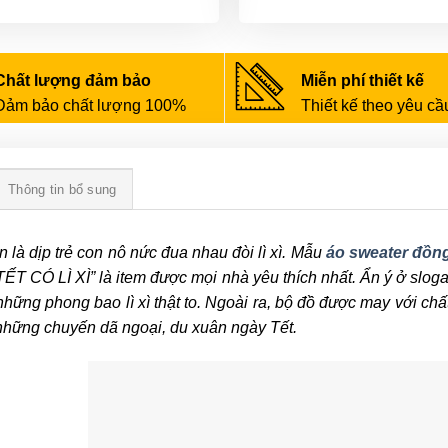
Chất lượng đảm bảo
Miễn phí thiết kế
Đảm bảo chất lượng 100%
Thiết kế theo yêu cầ
Thông tin bổ sung
n là dịp trẻ con nô nức đua nhau đòi lì xì. Mẫu
áo sweater đồng
T CÓ LÌ XÌ” là item được mọi nhà yêu thích nhất. Ẩn ý ở slogan 
hững phong bao lì xì thật to. Ngoài ra, bộ đồ được may với ch
những chuyến dã ngoại, du xuân ngày Tết.