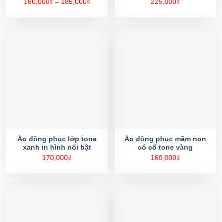
Khoảng
160,000
₫
–
185,000
₫
225,000
₫
giá:
từ
160,000₫
đến
185,000₫
Áo đồng phục lớp tone
Áo đồng phục mầm non
xanh in hình nổi bật
có cổ tone vàng
170,000
₫
160,000
₫