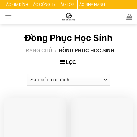
Skip
ÁO GIA ĐÌNH
ÁO CÔNG TY
ÁO LỚP
ÁO NHÀ HÀNG
to
content
Đồng Phục Học Sinh
TRANG CHỦ
/
ĐỒNG PHỤC HỌC SINH
LỌC