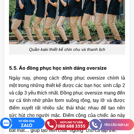
Quần kaki thiết kế chỉn chu và thanh lịch
5.5. Áo đồng phục học sinh dáng oversize
Ngày nay, phong cách đồng phục oversize chính là
một trong những thiết kế được các bạn học sinh cấp 2
và cấp 3 yêu thích nhất. Đồng phục oversize mang đến
sự cá tính nhờ phần form suông rộng, tay lỡ và được
điểm xuyết rất nhiều sắc thái khác nhau để tạo nên
sức hút cho người mặc. Điểm cộng của chiếc áo này
là được may từ chất liệu thiên nhiên mềm mịn, hình in
bắt mắt… giúp tạo nên chất “ngông” cho cả tập thể.