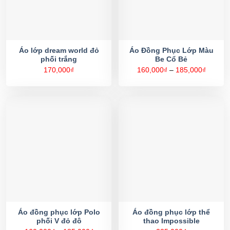
Áo lớp dream world đỏ
Áo Đồng Phục Lớp Màu
phối trắng
Be Cổ Bẻ
Khoản
170,000
₫
160,000
₫
–
185,000
₫
giá:
từ
160,00
đến
185,00
Áo đồng phục lớp Polo
Áo đồng phục lớp thể
phối V đỏ đô
thao Impossible