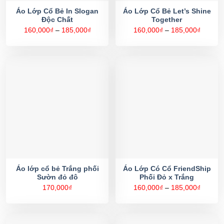
Áo Lớp Cổ Bẻ In Slogan
Áo Lớp Cổ Bẻ Let’s Shine
Độc Chất
Together
Khoảng
Khoản
160,000
₫
–
185,000
₫
160,000
₫
–
185,000
₫
giá:
giá:
từ
từ
160,000₫
160,00
đến
đến
185,000₫
185,00
Áo lớp cổ bẻ Trắng phối
Áo Lớp Có Cổ FriendShip
Sườn đỏ đô
Phối Đỏ x Trắng
Khoản
170,000
₫
160,000
₫
–
185,000
₫
giá:
từ
160,00
đến
185,00