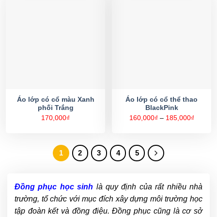
Áo lớp có cổ màu Xanh
Áo lớp có cổ thể thao
phối Trắng
BlackPink
Khoản
170,000
₫
160,000
₫
–
185,000
₫
giá:
từ
160,00
đến
185,00
1
2
3
4
5
Đồng phục học sinh
là quy định của rất nhiều nhà
trường, tổ chức với mục đích xây dựng môi trường học
tập đoàn kết và đồng điệu. Đồng phục cũng là cơ sở