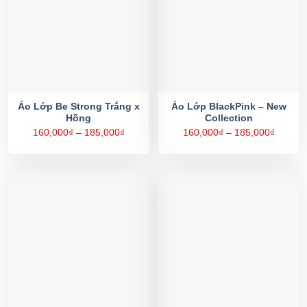
Áo Lớp Be Strong Trắng x
Áo Lớp BlackPink – New
Hồng
Collection
Khoảng
Khoản
160,000
₫
–
185,000
₫
160,000
₫
–
185,000
₫
giá:
giá:
từ
từ
160,000₫
160,00
đến
đến
185,000₫
185,00