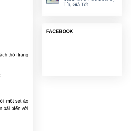
Tín, Giá Tốt
FACEBOOK
ách thời trang
y:
ới một set áo
n bãi biển với