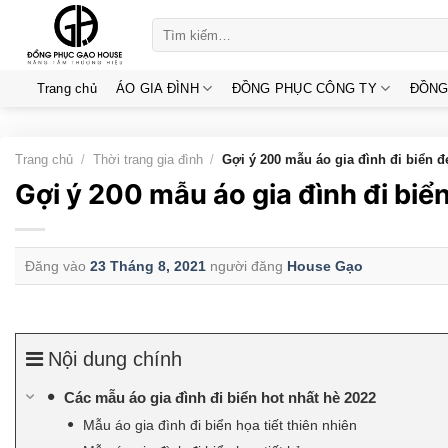
Skip
Tìm
to
kiếm:
content
Trang chủ
ÁO GIA ĐÌNH
ĐỒNG PHỤC CÔNG TY
ĐỒNG
Trang chủ
/
Thời trang gia đình
/
Gợi ý 200 mẫu áo gia đình đi biển 
Gợi ý 200 mẫu áo gia đình đi bi
Đăng vào
23 Tháng 8, 2021
người đăng
House Gạo
Nội dung chính
Các mẫu áo gia đình đi biển hot nhất hè 2022
Mẫu áo gia đình đi biển họa tiết thiên nhiên