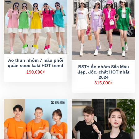
Áo thun nhóm 7 màu phối
quần sooc kaki HOT trend
BST+ Áo nhóm Sắc Màu
đẹp, độc, chất HOT nhất
190,000
₫
2024
315,000
₫