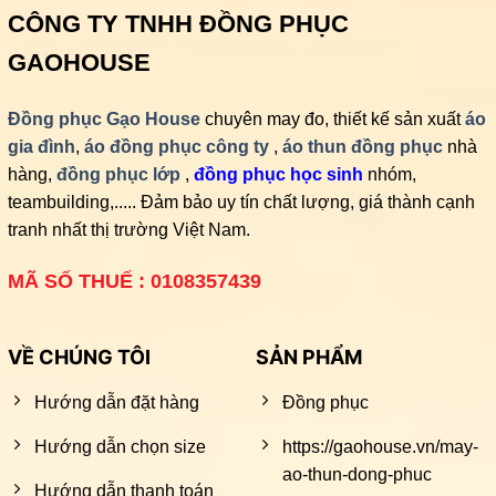
CÔNG TY TNHH ĐỒNG PHỤC
GAOHOUSE
Đồng phục Gạo House
chuyên may đo, thiết kế sản xuất
áo
gia đình
,
áo đồng phục công ty
,
áo thun đồng phục
nhà
hàng,
đồng phục lớp
,
đồng phục học sinh
nhóm,
teambuilding,..... Đảm bảo uy tín chất lượng, giá thành cạnh
tranh nhất thị trường Việt Nam.
MÃ SỐ THUẾ : 0108357439
VỀ CHÚNG TÔI
SẢN PHẨM
Hướng dẫn đặt hàng
Đồng phục
Hướng dẫn chọn size
https://gaohouse.vn/may-
ao-thun-dong-phuc
Hướng dẫn thanh toán