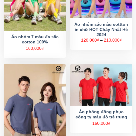
Áo nhóm sắc màu cottton
in chữ HOT Cháy Nhất Hè
2024
Áo nhóm 7 màu đa sắc
Khoản
120,000
₫
–
210,000
₫
cotton 100%
giá:
từ
160,000
₫
120,00
đến
210,00
Áo phông đồng phục
công ty màu đỏ trẻ trung
160,000
₫