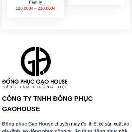
Family
từ
120,000
Khoảng
120,000
₫
–
210,000
₫
đến
giá:
210,000
từ
120,000₫
đến
210,000₫
CÔNG TY TNHH ĐỒNG PHỤC
GAOHOUSE
Đồng phục Gạo House
chuyên may đo, thiết kế sản xuất
áo
gia đình
,
áo đồng phục công ty
,
áo thun đồng phục
nhà