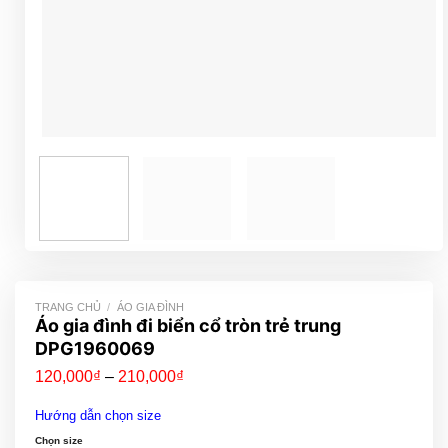
TRANG CHỦ
/
ÁO GIA ĐÌNH
Áo gia đình đi biển cổ tròn trẻ trung
DPG1960069
Khoảng
120,000
₫
–
210,000
₫
giá:
từ
Hướng dẫn chọn size
120,000₫
đến
Chọn size