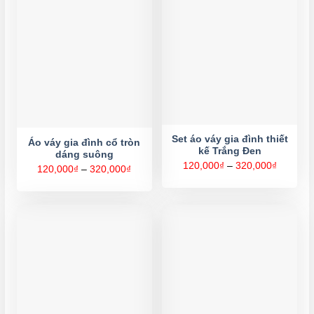
Set áo váy gia đình thiết
Áo váy gia đình cổ tròn
kế Trắng Đen
dáng suông
Khoảng
120,000
₫
–
320,000
₫
Khoảng
120,000
₫
–
320,000
₫
giá:
giá:
từ
từ
120,000
120,000₫
đến
đến
320,000
320,000₫