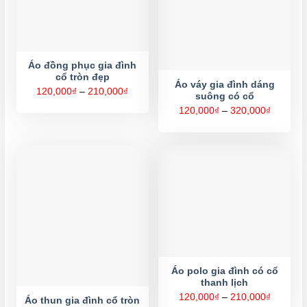
Áo đồng phục gia đình
cổ tròn đẹp
Áo váy gia đình dáng
Khoảng
120,000
₫
–
210,000
₫
suông có cổ
giá:
từ
Khoảng
120,000
₫
–
320,000
₫
120,000₫
giá:
đến
từ
210,000₫
120,000
đến
320,000
Áo polo gia đình có cổ
thanh lịch
Khoảng
120,000
₫
–
210,000
₫
Áo thun gia đình cổ tròn
giá: