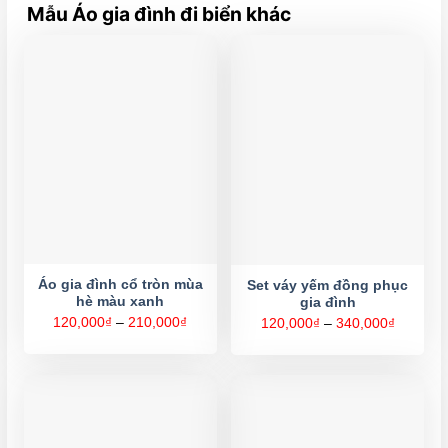
Mẫu Áo gia đình đi biển khác
Áo gia đình cổ tròn mùa
Set váy yếm đồng phục
hè màu xanh
gia đình
Khoảng
120,000
₫
–
210,000
₫
Khoảng
120,000
₫
–
340,000
₫
giá:
giá:
từ
từ
120,000₫
120,000
đến
đến
210,000₫
340,000