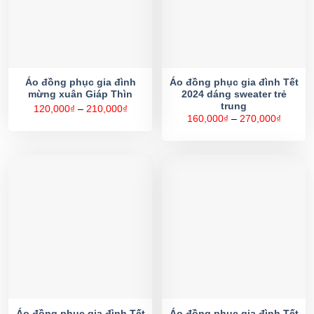
Áo đồng phục gia đình
Áo đồng phục gia đình Tết
mừng xuân Giáp Thìn
2024 dáng sweater trẻ
trung
Khoảng
120,000
₫
–
210,000
₫
giá:
Khoản
160,000
₫
–
270,000
₫
từ
giá:
120,000₫
từ
đến
160,00
210,000₫
đến
270,00
Áo đồng phục gia đình Tết
Áo đồng phục gia đình Tết