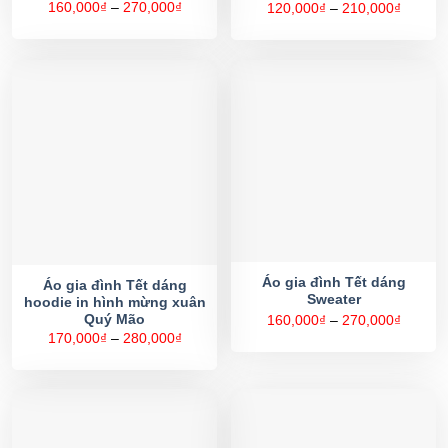
Khoảng
160,000
₫
–
270,000
₫
Khoản
120,000
₫
–
210,000
₫
giá:
giá:
từ
từ
160,000₫
120,00
đến
đến
270,000₫
210,00
Áo gia đình Tết dáng
Áo gia đình Tết dáng
Sweater
hoodie in hình mừng xuân
Khoản
Quý Mão
160,000
₫
–
270,000
₫
giá:
Khoảng
170,000
₫
–
280,000
₫
từ
giá:
160,00
từ
đến
170,000₫
270,00
đến
280,000₫