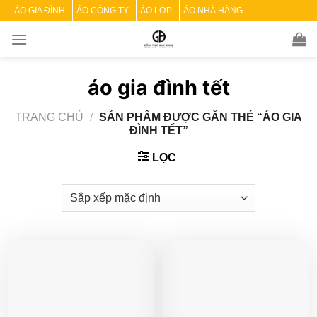
Skip
ÁO GIA ĐÌNH
ÁO CÔNG TY
ÁO LỚP
ÁO NHÀ HÀNG
to
content
áo gia đình tết
TRANG CHỦ
/
SẢN PHẨM ĐƯỢC GẮN THẺ “ÁO GIA
ĐÌNH TẾT”
LỌC