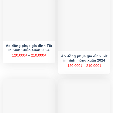
Áo đồng phục gia đình Tết
in hình Chúc Xuân 2024
Khoảng
120,000
₫
–
210,000
₫
Áo đồng phục gia đình Tết
giá:
in hình mừng xuân 2024
từ
120,000₫
Khoản
120,000
₫
–
210,000
₫
đến
giá:
210,000₫
từ
120,00
đến
210,00