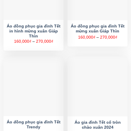
Áo đồng phục gia đình Tết
Áo đồng phục gia đình Tết
in hình mừng xuân Giáp
mừng xuân Giáp Thìn
Thìn
Khoản
160,000
₫
–
270,000
₫
giá:
Khoảng
160,000
₫
–
270,000
₫
từ
giá:
160,00
từ
đến
160,000₫
270,00
đến
270,000₫
Áo đồng phục gia đình Tết
Áo gia đình Tết cổ tròn
Trendy
chào xuân 2024