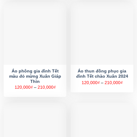
đến
đến
210,000₫
270,00
Áo phông gia đình Tết
Áo thun đồng phục gia
màu đỏ mừng Xuân Giáp
đình Tết chào Xuân 2024
Thìn
Khoản
120,000
₫
–
210,000
₫
giá:
Khoảng
120,000
₫
–
210,000
₫
từ
giá:
120,00
từ
đến
120,000₫
210,00
đến
210,000₫