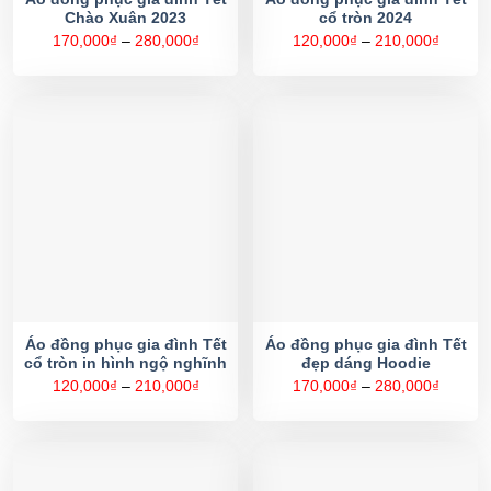
Chào Xuân 2023
cổ tròn 2024
Khoảng
Khoản
170,000
₫
–
280,000
₫
120,000
₫
–
210,000
₫
giá:
giá:
từ
từ
170,000₫
120,00
đến
đến
280,000₫
210,00
Áo đồng phục gia đình Tết
Áo đồng phục gia đình Tết
cổ tròn in hình ngộ nghĩnh
đẹp dáng Hoodie
Khoảng
Khoản
120,000
₫
–
210,000
₫
170,000
₫
–
280,000
₫
giá:
giá:
từ
từ
120,000₫
170,00
đến
đến
210,000₫
280,00