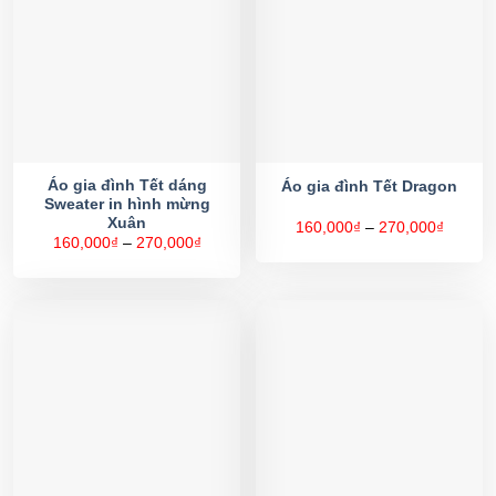
Áo gia đình Tết dáng
Áo gia đình Tết Dragon
Sweater in hình mừng
Xuân
Khoản
160,000
₫
–
270,000
₫
giá:
Khoảng
160,000
₫
–
270,000
₫
từ
giá:
160,00
từ
đến
160,000₫
270,00
đến
270,000₫