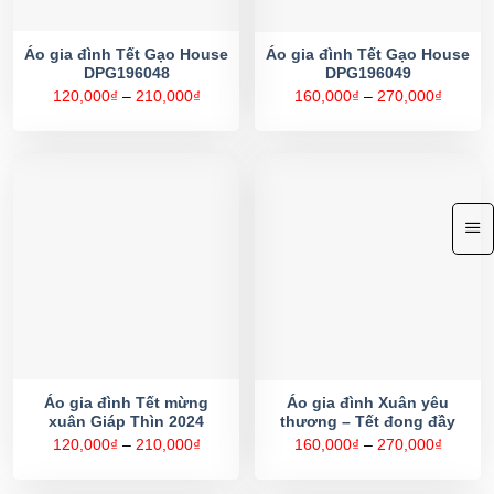
Áo gia đình Tết Gạo House
Áo gia đình Tết Gạo House
DPG196048
DPG196049
Khoảng
Khoản
120,000
₫
–
210,000
₫
160,000
₫
–
270,000
₫
giá:
giá:
từ
từ
120,000₫
160,00
đến
đến
210,000₫
270,00
Áo gia đình Tết mừng
Áo gia đình Xuân yêu
xuân Giáp Thìn 2024
thương – Tết đong đầy
Khoảng
Khoản
120,000
₫
–
210,000
₫
160,000
₫
–
270,000
₫
giá:
giá:
từ
từ
120,000₫
160,00