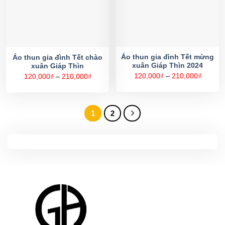
Áo thun gia đình Tết mừng
Áo thun gia đình Tết chào
xuân Giáp Thìn 2024
xuân Giáp Thìn
Khoản
Khoảng
120,000
₫
–
210,000
₫
120,000
₫
–
210,000
₫
giá:
giá:
từ
từ
120,00
120,000₫
đến
đến
210,00
210,000₫
1
2