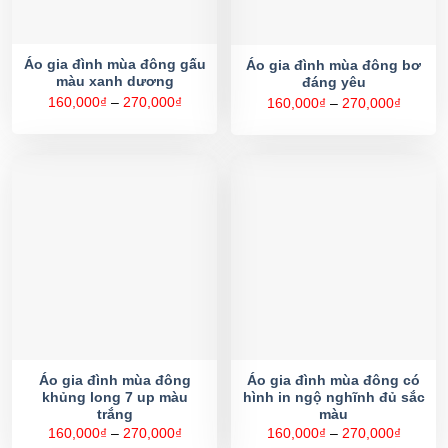
Áo gia đình mùa đông gấu
Áo gia đình mùa đông bơ
màu xanh dương
đáng yêu
Khoảng
Khoản
160,000
₫
–
270,000
₫
160,000
₫
–
270,000
₫
giá:
giá:
từ
từ
160,000₫
160,00
đến
đến
270,000₫
270,00
Áo gia đình mùa đông
Áo gia đình mùa đông có
khủng long 7 up màu
hình in ngộ nghĩnh đủ sắc
trắng
màu
Khoảng
Khoản
160,000
₫
–
270,000
₫
160,000
₫
–
270,000
₫
giá:
giá: