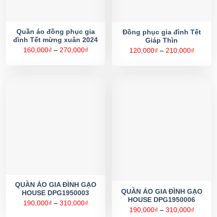
Quần áo đồng phục gia
Đồng phục gia đình Tết
đình Tết mừng xuân 2024
Giáp Thìn
Khoảng
Khoản
160,000
₫
–
270,000
₫
120,000
₫
–
210,000
₫
giá:
giá:
từ
từ
160,000₫
120,00
đến
đến
270,000₫
210,00
QUẦN ÁO GIA ĐÌNH GẠO
QUẦN ÁO GIA ĐÌNH GẠO
HOUSE DPG1950003
HOUSE DPG1950006
Khoảng
190,000
₫
–
310,000
₫
giá:
Khoản
190,000
₫
–
310,000
₫
từ
giá: