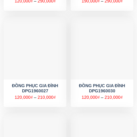
Khoảng
Khoản
120,000
₫
–
290,000
₫
190,000
₫
–
290,000
₫
giá:
giá:
từ
từ
120,000₫
190,00
đến
đến
290,000₫
290,00
ĐỒNG PHỤC GIA ĐÌNH
ĐỒNG PHỤC GIA ĐÌNH
DPG1960027
DPG1960030
Khoảng
Khoản
120,000
₫
–
210,000
₫
120,000
₫
–
210,000
₫
giá:
giá:
từ
từ
120,000₫
120,00
đến
đến
210,000₫
210,00