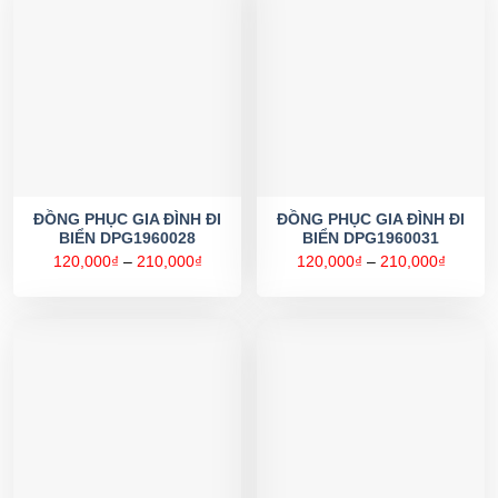
ĐỒNG PHỤC GIA ĐÌNH ĐI
ĐỒNG PHỤC GIA ĐÌNH ĐI
BIỂN DPG1960028
BIỂN DPG1960031
Khoảng
Khoản
120,000
₫
–
210,000
₫
120,000
₫
–
210,000
₫
giá:
giá:
từ
từ
120,000₫
120,00
đến
đến
210,000₫
210,00