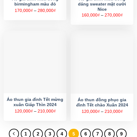
birmingham màu đỏ
dáng sweater mặt cười
Nice
Khoảng
170,000
₫
–
280,000
₫
giá:
Khoản
160,000
₫
–
270,000
₫
từ
giá:
170,000₫
từ
đến
160,00
280,000₫
đến
270,00
Áo thun gia đình Tết mừng
Áo thun đồng phục gia
xuân Giáp Thìn 2024
đình Tết chào Xuân 2024
Khoảng
Khoản
120,000
₫
–
210,000
₫
120,000
₫
–
210,000
₫
giá:
giá:
từ
từ
120,000₫
120,00
đến
đến
210,000₫
210,00
1
2
3
4
5
6
7
8
9