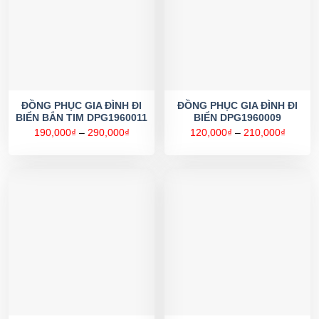
ĐỒNG PHỤC GIA ĐÌNH ĐI
ĐỒNG PHỤC GIA ĐÌNH ĐI
BIỂN BẮN TIM DPG1960011
BIỂN DPG1960009
Khoảng
Khoản
190,000
₫
–
290,000
₫
120,000
₫
–
210,000
₫
giá:
giá:
từ
từ
190,000₫
120,00
đến
đến
290,000₫
210,00