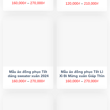
Khoảng
160,000
₫
–
270,000
₫
Khoản
120,000
₫
–
210,000
₫
giá:
giá:
từ
từ
160,000₫
120,00
đến
đến
270,000₫
210,00
Mẫu áo đồng phục Tết
Mẫu áo đồng phục Tết Lì
dáng sweater xuân 2024
Xì Đi Mừng xuân Giáp Thìn
Khoảng
Khoản
160,000
₫
–
270,000
₫
160,000
₫
–
270,000
₫
giá:
giá:
từ
từ
160,000₫
160,00
đến
đến
270,000₫
270,00