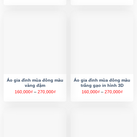
từ
từ
160,000₫
160,00
đến
đến
270,000₫
270,00
Áo gia đình mùa đông màu
Áo gia đình mùa đông màu
vàng đậm
trắng gạo in hình 3D
Khoảng
Khoản
160,000
₫
–
270,000
₫
160,000
₫
–
270,000
₫
giá:
giá:
từ
từ
160,000₫
160,00
đến
đến
270,000₫
270,00