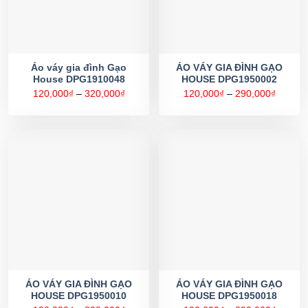
Áo váy gia đình Gạo
ÁO VÁY GIA ĐÌNH GẠO
House DPG1910048
HOUSE DPG1950002
Khoảng
Khoản
120,000
₫
–
320,000
₫
120,000
₫
–
290,000
₫
giá:
giá:
từ
từ
120,000₫
120,00
đến
đến
320,000₫
290,00
ÁO VÁY GIA ĐÌNH GẠO
ÁO VÁY GIA ĐÌNH GẠO
HOUSE DPG1950010
HOUSE DPG1950018