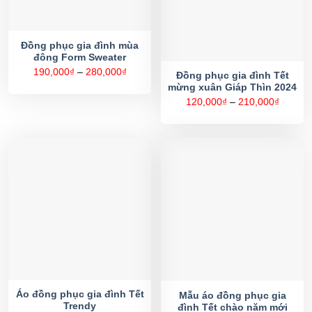
Đồng phục gia đình mùa
đông Form Sweater
Khoảng
190,000
₫
–
280,000
₫
Đồng phục gia đình Tết
giá:
mừng xuân Giáp Thìn 2024
từ
190,000₫
Khoản
120,000
₫
–
210,000
₫
đến
giá:
280,000₫
từ
120,00
đến
210,00
Áo đồng phục gia đình Tết
Mẫu áo đồng phục gia
Trendy
đình Tết chào năm mới