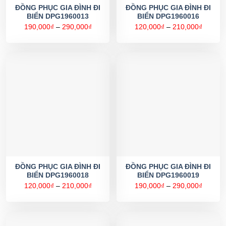
ĐỒNG PHỤC GIA ĐÌNH ĐI
ĐỒNG PHỤC GIA ĐÌNH ĐI
BIỂN DPG1960013
BIỂN DPG1960016
Khoảng
Khoản
190,000
₫
–
290,000
₫
120,000
₫
–
210,000
₫
giá:
giá:
từ
từ
190,000₫
120,00
đến
đến
290,000₫
210,00
ĐỒNG PHỤC GIA ĐÌNH ĐI
ĐỒNG PHỤC GIA ĐÌNH ĐI
BIỂN DPG1960018
BIỂN DPG1960019
Khoảng
Khoản
120,000
₫
–
210,000
₫
190,000
₫
–
290,000
₫
giá:
giá:
từ
từ
120,000₫
190,00
đến
đến
210,000₫
290,00