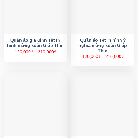
Quần áo gia đình Tết in
Quần áo Tết in hình ý
hình mừng xuân Giáp Thìn
nghĩa mừng xuân Giáp
Thìn
Khoảng
120,000
₫
–
210,000
₫
giá:
Khoản
120,000
₫
–
210,000
₫
từ
giá:
120,000₫
từ
đến
120,00
210,000₫
đến
210,00