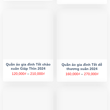
190,000₫
từ
đến
190,00
310,000₫
đến
310,00
Quần áo gia đình Tết chào
Quần áo gia đình Tết dễ
xuân Giáp Thìn 2024
thương xuân 2024
Khoảng
Khoản
120,000
₫
–
210,000
₫
160,000
₫
–
270,000
₫
giá:
giá:
từ
từ
120,000₫
160,00
đến
đến
210,000₫
270,00