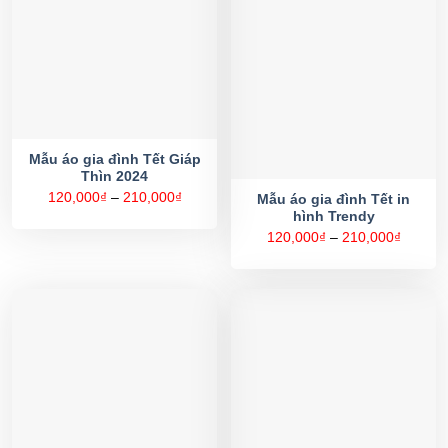
Mẫu áo gia đình Tết Giáp
Thìn 2024
Khoảng
120,000
₫
–
210,000
₫
Mẫu áo gia đình Tết in
giá:
hình Trendy
từ
120,000₫
Khoản
120,000
₫
–
210,000
₫
đến
giá:
210,000₫
từ
120,00
đến
210,00