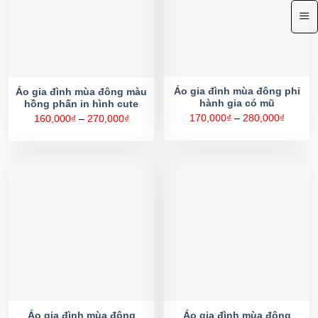
Áo gia đình mùa đông phi
Áo gia đình mùa đông màu
hành gia có mũ
hồng phấn in hình cute
Khoản
170,000
₫
–
280,000
₫
Khoảng
160,000
₫
–
270,000
₫
giá:
giá:
từ
từ
170,00
160,000₫
đến
đến
280,00
270,000₫
Áo gia đình mùa đông
Áo gia đình mùa đông