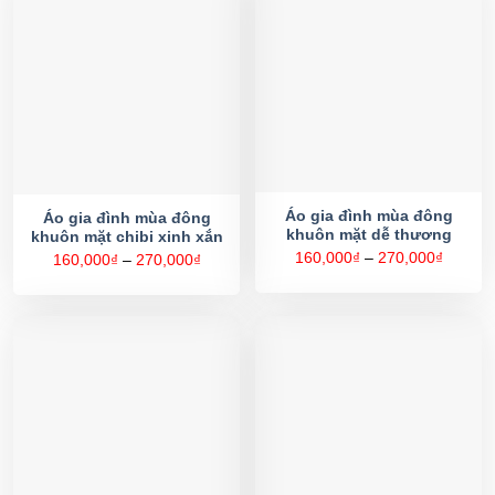
Áo gia đình mùa đông
Áo gia đình mùa đông
khuôn mặt dễ thương
khuôn mặt chibi xinh xắn
Khoản
160,000
₫
–
270,000
₫
Khoảng
160,000
₫
–
270,000
₫
giá:
giá:
từ
từ
160,00
160,000₫
đến
đến
270,00
270,000₫