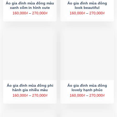
Áo gia đình mùa đông màu
Áo gia đình mùa đông
xanh cốm in hình cute
look beautiful
Khoảng
Khoản
160,000
₫
–
270,000
₫
160,000
₫
–
270,000
₫
giá:
giá:
từ
từ
160,000₫
160,00
đến
đến
270,000₫
270,00
Áo gia đình mùa đông phi
Áo gia đình mùa đông
hành gia nhiều màu
lovely hạnh phúc
Khoảng
Khoản
160,000
₫
–
270,000
₫
160,000
₫
–
270,000
₫
giá:
giá:
từ
từ
160,000₫
160,00
đến
đến
270,000₫
270,00