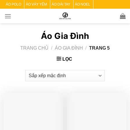
Skip
ÁO POLO
ÁO VÁY YẾM
ÁO DÀI TAY
ÁO NOEL
to
content
Áo Gia Đình
TRANG CHỦ
/
ÁO GIA ĐÌNH
/
TRANG 5
LỌC