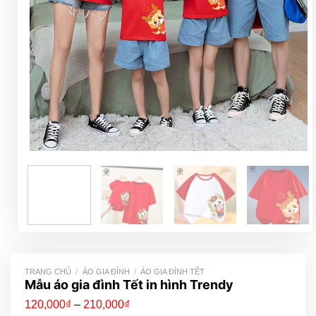
TRANG CHỦ
/
ÁO GIA ĐÌNH
/
ÁO GIA ĐÌNH TẾT
Mẫu áo gia đình Tết in hình Trendy
Khoảng
120,000
₫
–
210,000
₫
giá: