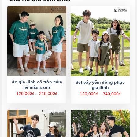
Áo gia đình cổ tròn mùa
Set váy yếm đồng phục
hè màu xanh
gia đình
Khoảng
120,000
₫
–
210,000
₫
Khoảng
120,000
₫
–
340,000
₫
giá:
giá:
từ
từ
120,000₫
120,000
đến
đến
210,000₫
340,000