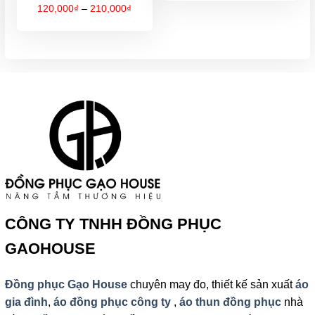
120,000
Khoảng
120,000
₫
–
210,000
₫
đến
giá:
210,000
từ
120,000₫
đến
210,000₫
CÔNG TY TNHH ĐỒNG PHỤC
GAOHOUSE
Đồng phục Gạo House
chuyên may đo, thiết kế sản xuất
áo
gia đình
,
áo đồng phục công ty
,
áo thun đồng phục
nhà