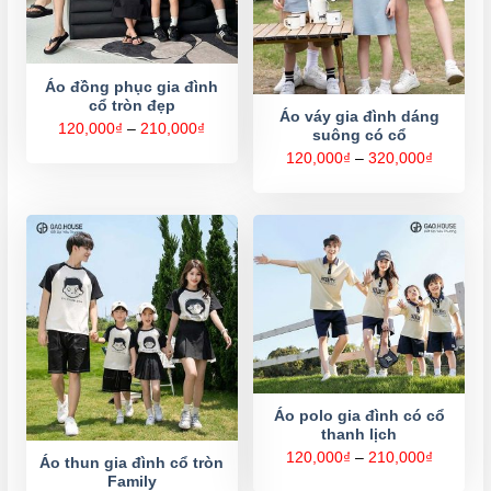
Áo đồng phục gia đình
cổ tròn đẹp
Áo váy gia đình dáng
Khoảng
120,000
₫
–
210,000
₫
suông có cổ
giá:
từ
Khoảng
120,000
₫
–
320,000
₫
120,000₫
giá:
đến
từ
210,000₫
120,000
đến
320,000
Áo polo gia đình có cổ
thanh lịch
Khoảng
120,000
₫
–
210,000
₫
Áo thun gia đình cổ tròn
giá:
Family
từ