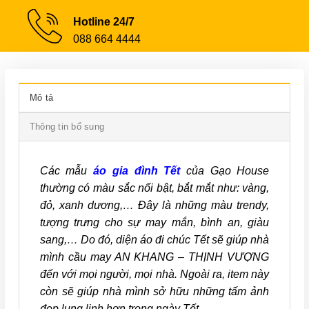
Hotline 24/7
088 664 4444
Mô tả
Thông tin bổ sung
Các mẫu
áo gia đình Tết
của Gạo House
thường có màu sắc nổi bật, bắt mắt như: vàng,
đỏ, xanh dương,… Đây là những màu trendy,
tượng trưng cho sự may mắn, bình an, giàu
sang,… Do đó, diện áo đi chúc Tết sẽ giúp nhà
mình cầu may AN KHANG – THỊNH VƯỢNG
đến với mọi người, mọi nhà. Ngoài ra, item này
còn sẽ giúp nhà mình sở hữu những tấm ảnh
đẹp lung linh hơn trong ngày Tết.