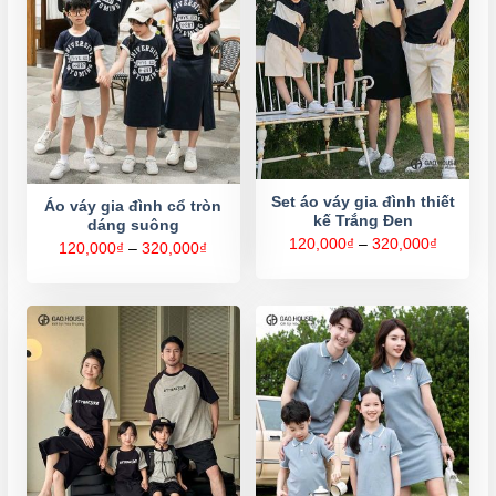
Set áo váy gia đình thiết
Áo váy gia đình cổ tròn
kế Trắng Đen
dáng suông
Khoảng
120,000
₫
–
320,000
₫
Khoảng
120,000
₫
–
320,000
₫
giá:
giá:
từ
từ
120,000
120,000₫
đến
đến
320,000
320,000₫