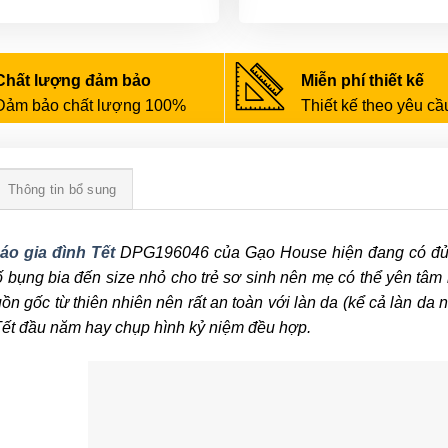
Chất lượng đảm bảo
Miễn phí thiết kế
Đảm bảo chất lượng 100%
Thiết kế theo yêu cầ
Thông tin bổ sung
áo gia đình Tết
DPG196046 của Gạo House hiện đang có đủ s
 bụng bia đến size nhỏ cho trẻ sơ sinh nên mẹ có thể yên tâm
ồn gốc từ thiên nhiên nên rất an toàn với làn da (kể cả làn da 
ết đầu năm hay chụp hình kỷ niệm đều hợp.