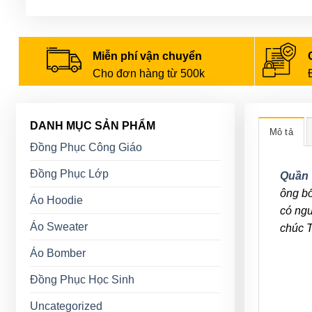
Miễn phí vận chuyển
Cho đơn hàng từ 500k
DANH MỤC SẢN PHẨM
Mô tả
Đồng Phục Công Giáo
Đồng Phục Lớp
Quần 
ông bố
Áo Hoodie
có ngu
Áo Sweater
chúc T
Áo Bomber
Đồng Phục Học Sinh
Uncategorized