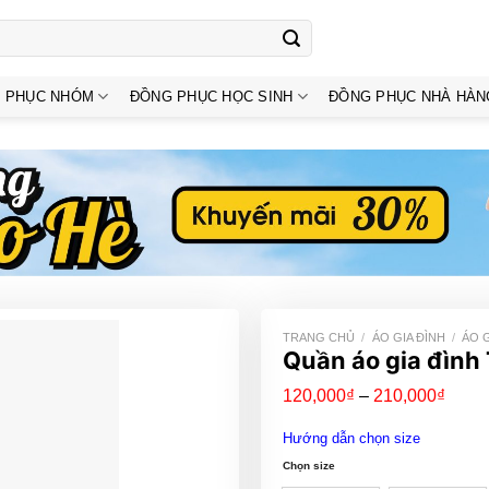
 PHỤC NHÓM
ĐỒNG PHỤC HỌC SINH
ĐỒNG PHỤC NHÀ HÀN
TRANG CHỦ
/
ÁO GIA ĐÌNH
/
ÁO G
Quần áo gia đình
Khoả
120,000
₫
–
210,000
₫
giá:
từ
Hướng dẫn chọn size
120,
đến
Chọn size
210,