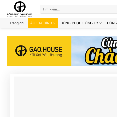
Skip
Tìm
to
kiếm:
content
Trang chủ
ÁO GIA ĐÌNH
ĐỒNG PHỤC CÔNG TY
ĐỒNG