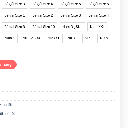
Bé gái Size 3
Bé gái Size 4
Bé gái Size 5
Bé gái Size 6
Bé trai Size 1
Bé trai Size 2
Bé trai Size 3
Bé trai Size 4
Bé trai Size 8
Bé trai Size 10
Nam BigSize
Nam XXL
Nam S
Nữ BigSize
Nữ XXL
Nữ XL
Nữ L
Nữ M
iáp Thìn 2024 số lượng
ỏ hàng
đình tết
ết
,
đồ tết