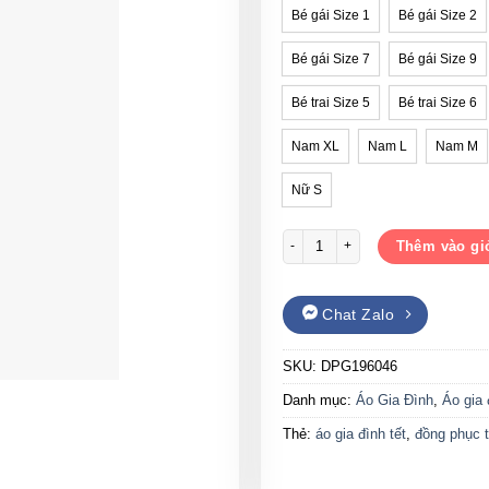
Bé gái Size 1
Bé gái Size 2
Bé gái Size 7
Bé gái Size 9
Bé trai Size 5
Bé trai Size 6
Nam XL
Nam L
Nam M
Nữ S
Quần áo gia đình Tết chào xuân G
Thêm vào gi
Chat Zalo
SKU:
DPG196046
Danh mục:
Áo Gia Đình
,
Áo gia 
Thẻ:
áo gia đình tết
,
đồng phục t