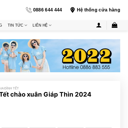
0886 644 444
Hệ thống cửa hàng
G
TIN TỨC
LIÊN HỆ
IA ĐÌNH TẾT
 Tết chào xuân Giáp Thìn 2024
ng
000₫
000₫