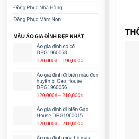
Đồng Phục Nhà Hàng
Đồng Phục Mầm Non
THÔ
MẪU ÁO GIA ĐÌNH ĐẸP NHẤT
Áo gia đình có cổ
DPG1960058
Khoảng
120,000
₫
–
190,000
₫
giá:
từ
Áo gia đình đi biển màu đen
120,000₫
huyền bí Gạo House
đến
DPG1960056
190,000₫
Khoảng
120,000
₫
–
210,000
₫
giá:
từ
Áo gia đình đi biển Gạo
120,000₫
House DPG1960015
đến
Khoảng
120,000
₫
–
210,000
₫
210,000₫
giá:
từ
Áo gia đình mùa hè màu