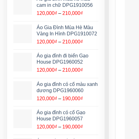
120,000₫
cam in chữ DPG1910056
đến
Khoảng
120,000
₫
–
210,000
₫
210,000₫
giá:
từ
Áo Gia Đình Mùa Hè Màu
120,000₫
Vàng In Hình DPG1910072
đến
Khoảng
120,000
₫
–
210,000
₫
210,000₫
giá:
từ
Áo gia đình đi biển Gạo
120,000₫
House DPG1960052
đến
Khoảng
120,000
₫
–
210,000
₫
210,000₫
giá:
từ
Áo gia đình có cổ màu xanh
120,000₫
dương DPG1960060
đến
Khoảng
120,000
₫
–
190,000
₫
210,000₫
giá:
từ
Áo gia đình có cổ Gạo
120,000₫
House DPG1960057
đến
Khoảng
120,000
₫
–
190,000
₫
190,000₫
giá: