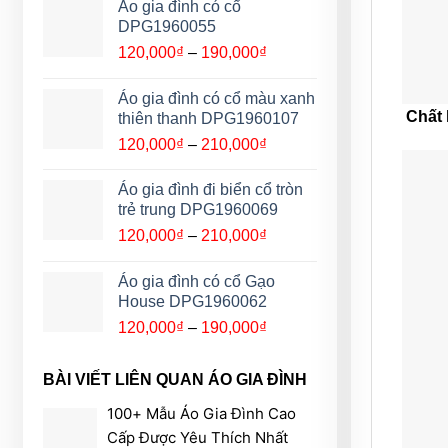
từ
Áo gia đình có cổ
120,000₫
DPG1960055
đến
Khoảng
120,000
₫
–
190,000
₫
190,000₫
giá:
từ
Áo gia đình có cổ màu xanh
120,000₫
Chất 
thiên thanh DPG1960107
đến
Khoảng
120,000
₫
–
210,000
₫
190,000₫
giá:
từ
Áo gia đình đi biển cổ tròn
120,000₫
trẻ trung DPG1960069
đến
Khoảng
120,000
₫
–
210,000
₫
210,000₫
giá:
từ
Áo gia đình có cổ Gạo
120,000₫
House DPG1960062
đến
Khoảng
120,000
₫
–
190,000
₫
210,000₫
giá:
từ
BÀI VIẾT LIÊN QUAN ÁO GIA ĐÌNH
120,000₫
đến
100+ Mẫu Áo Gia Đình Cao
190,000₫
Cấp Được Yêu Thích Nhất