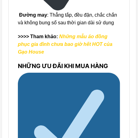
Đường may
: Thẳng tắp, đều đặn, chắc chắn
và không bung sổ sau thời gian dài sử dụng
>>>> Tham khảo:
Những mẫu áo đồng
phục gia đình chưa bao giờ hết HOT của
Gạo House
NHỮNG ƯU ĐÃI KHI MUA HÀNG