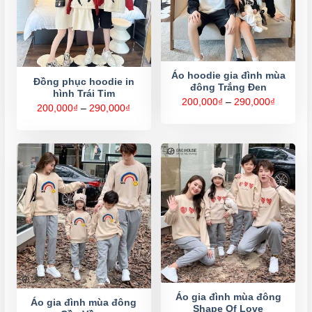
Áo hoodie gia đình mùa
Đồng phục hoodie in
đông Trắng Đen
hình Trái Tim
Khoảng
200,000
₫
–
290,000
₫
Khoảng
200,000
₫
–
290,000
₫
giá:
giá:
từ
từ
200,000
200,000₫
đến
đến
290,000
290,000₫
Áo gia đình mùa đông
Áo gia đình mùa đông
Shape Of Love