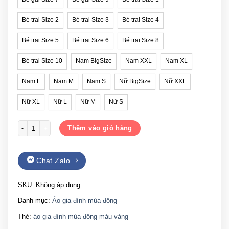
Bé trai Size 2
Bé trai Size 3
Bé trai Size 4
Bé trai Size 5
Bé trai Size 6
Bé trai Size 8
Bé trai Size 10
Nam BigSize
Nam XXL
Nam XL
Nam L
Nam M
Nam S
Nữ BigSize
Nữ XXL
Nữ XL
Nữ L
Nữ M
Nữ S
Áo gia đình mùa đông màu vàng đậm số lượng
Thêm vào giỏ hàng
Chat Zalo
SKU:
Không áp dụng
Danh mục:
Áo gia đình mùa đông
Thẻ:
áo gia đình mùa đông màu vàng