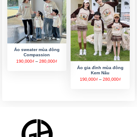
Áo sweater mùa đông
Compassion
Khoảng
190,000
₫
–
280,000
₫
giá:
Áo gia đình mùa đông
từ
Kem Nâu
190,000₫
đến
Khoảng
190,000
₫
–
280,000
₫
280,000₫
giá:
từ
190,000
đến
280,000