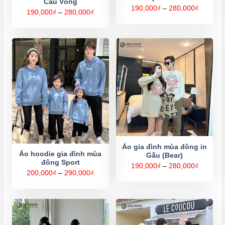
Cầu Vồng
Khoảng
190,000
₫
–
280,000
₫
Khoảng
190,000
₫
–
280,000
₫
giá:
giá:
từ
từ
190,000
190,000₫
đến
đến
280,000
280,000₫
Áo gia đình mùa đông in
Áo hoodie gia đình mùa
Gấu (Bear)
đông Sport
Khoảng
190,000
₫
–
280,000
₫
giá:
Khoảng
200,000
₫
–
290,000
₫
từ
giá:
190,000
từ
đến
200,000₫
280,000
đến
290,000₫