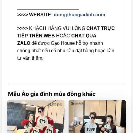
_______________________
>>>> WEBSITE:
dongphucgiadinh.com
>>>>
KHÁCH HÀNG VUI LÒNG
CHAT TRỰC
TIẾP TRÊN WEB
HOẶC
CHAT QUA
ZALO
để được Gạo House hỗ trợ nhanh
chóng nhất nếu có nhu cầu đặt hàng hoặc cần
tư vấn thêm.
Mẫu Áo gia đình mùa đông khác