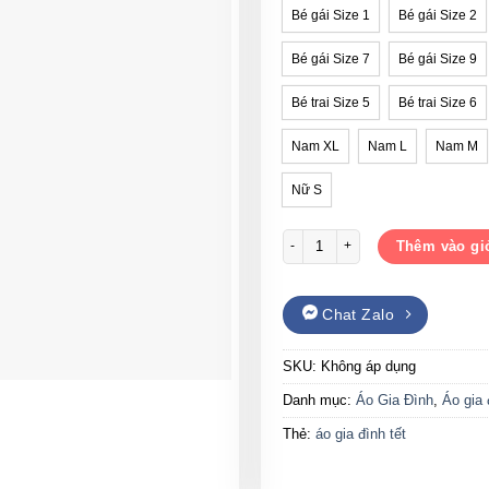
Bé gái Size 1
Bé gái Size 2
Bé gái Size 7
Bé gái Size 9
Bé trai Size 5
Bé trai Size 6
Nam XL
Nam L
Nam M
Nữ S
Quần áo gia đình Tết cổ tròn mừ
Thêm vào gi
Chat Zalo
SKU:
Không áp dụng
Danh mục:
Áo Gia Đình
,
Áo gia 
Thẻ:
áo gia đình tết