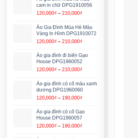
120,000₫
cam in chữ DPG1910056
đến
Khoảng
120,000
₫
–
210,000
₫
210,000₫
giá:
từ
Áo Gia Đình Mùa Hè Màu
120,000₫
Vàng In Hình DPG1910072
đến
Khoảng
120,000
₫
–
210,000
₫
210,000₫
giá:
từ
Áo gia đình đi biển Gạo
120,000₫
House DPG1960052
đến
Khoảng
120,000
₫
–
210,000
₫
210,000₫
giá:
từ
Áo gia đình có cổ màu xanh
120,000₫
dương DPG1960060
đến
Khoảng
120,000
₫
–
190,000
₫
210,000₫
giá:
từ
Áo gia đình có cổ Gạo
120,000₫
House DPG1960057
đến
Khoảng
120,000
₫
–
190,000
₫
190,000₫
giá: