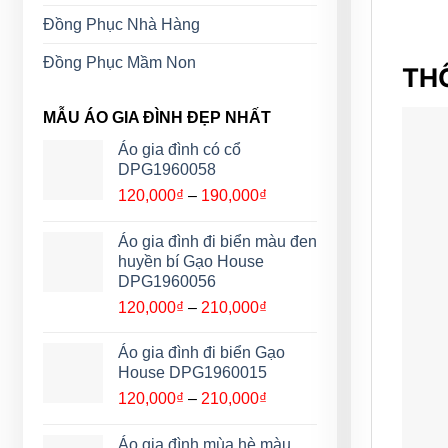
Đồng Phục Nhà Hàng
Đồng Phục Mầm Non
THÔ
MẪU ÁO GIA ĐÌNH ĐẸP NHẤT
Áo gia đình có cổ
DPG1960058
Khoảng
120,000
₫
–
190,000
₫
giá:
từ
Áo gia đình đi biển màu đen
120,000₫
huyền bí Gạo House
đến
DPG1960056
190,000₫
Khoảng
120,000
₫
–
210,000
₫
giá:
từ
Áo gia đình đi biển Gạo
120,000₫
House DPG1960015
đến
Khoảng
120,000
₫
–
210,000
₫
210,000₫
giá:
từ
Áo gia đình mùa hè màu