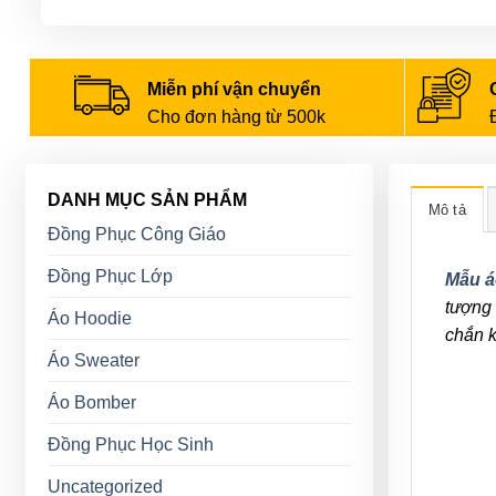
Miễn phí vận chuyển
Cho đơn hàng từ 500k
DANH MỤC SẢN PHẨM
Mô tả
Đồng Phục Công Giáo
Đồng Phục Lớp
Mẫu á
tượng 
Áo Hoodie
chắn k
Áo Sweater
Áo Bomber
Đồng Phục Học Sinh
Uncategorized