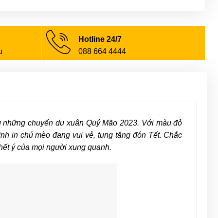
Hotline 24/7
u
088 664 4444
ong những chuyến du xuân Quý Mão 2023. Với màu đỏ
nh in chú mèo đang vui vẻ, tung tăng đón Tết. Chắc
hết ý của mọi người xung quanh.