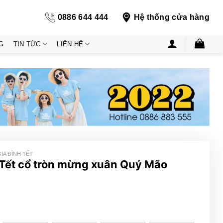
0886 644 444
Hệ thống cửa hàng
G
TIN TỨC
LIÊN HỆ
IA ĐÌNH TẾT
 Tết cổ tròn mừng xuân Quý Mão
ng
000₫
000₫