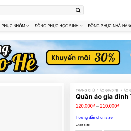
 PHỤC NHÓM
ĐỒNG PHỤC HỌC SINH
ĐỒNG PHỤC NHÀ HÀN
TRANG CHỦ
/
ÁO GIA ĐÌNH
/
ÁO G
Quần áo gia đình
Khoả
120,000
₫
–
210,000
₫
giá:
từ
Hướng dẫn chọn size
120,
đến
Chọn size
210,