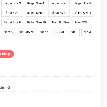
Bé gái Size 3
Bé gái Size 4
Bé gái Size 5
Bé gái Size 6
Bé trai Size 1
Bé trai Size 2
Bé trai Size 3
Bé trai Size 4
Bé trai Size 8
Bé trai Size 10
Nam BigSize
Nam XXL
Nam S
Nữ BigSize
Nữ XXL
Nữ XL
Nữ L
Nữ M
ng xuân Quý Mão số lượng
ỏ hàng
đình tết