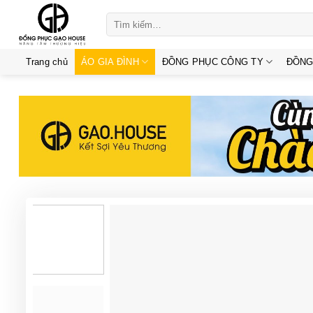
Skip
Tìm
to
kiếm:
content
Trang chủ
ÁO GIA ĐÌNH
ĐỒNG PHỤC CÔNG TY
ĐỒNG