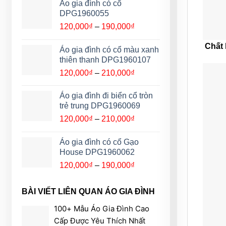
từ
Áo gia đình có cổ
120,000₫
DPG1960055
đến
Khoảng
120,000
₫
–
190,000
₫
190,000₫
giá:
Chất 
từ
Áo gia đình có cổ màu xanh
120,000₫
thiên thanh DPG1960107
đến
Khoảng
120,000
₫
–
210,000
₫
190,000₫
giá:
từ
Áo gia đình đi biển cổ tròn
120,000₫
trẻ trung DPG1960069
đến
Khoảng
120,000
₫
–
210,000
₫
210,000₫
giá:
từ
Áo gia đình có cổ Gạo
120,000₫
House DPG1960062
đến
Khoảng
120,000
₫
–
190,000
₫
210,000₫
giá:
từ
BÀI VIẾT LIÊN QUAN ÁO GIA ĐÌNH
120,000₫
đến
100+ Mẫu Áo Gia Đình Cao
190,000₫
Cấp Được Yêu Thích Nhất