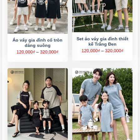
Set áo váy gia đình thiết
Áo váy gia đình cổ tròn
kế Trắng Đen
dáng suông
Khoảng
120,000
₫
–
320,000
₫
Khoảng
120,000
₫
–
320,000
₫
giá:
giá:
từ
từ
120,000
120,000₫
đến
đến
320,000
320,000₫