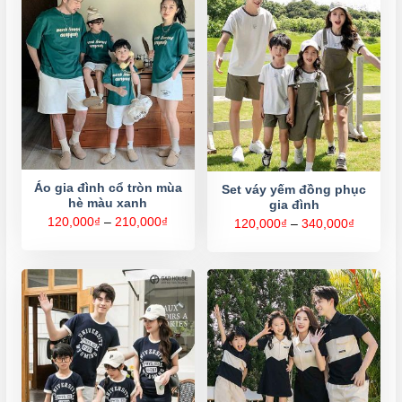
Áo gia đình cổ tròn mùa
Set váy yếm đồng phục
hè màu xanh
gia đình
Khoảng
120,000
₫
–
210,000
₫
Khoảng
120,000
₫
–
340,000
₫
giá:
giá:
từ
từ
120,000₫
120,000
đến
đến
210,000₫
340,000