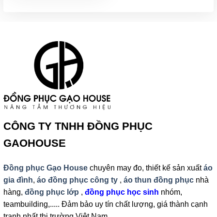
đến
210,000₫
CÔNG TY TNHH ĐỒNG PHỤC
GAOHOUSE
Đồng phục Gạo House
chuyên may đo, thiết kế sản xuất
áo
gia đình
,
áo đồng phục công ty
,
áo thun đồng phục
nhà
hàng,
đồng phục lớp
,
đồng phục học sinh
nhóm,
teambuilding,..... Đảm bảo uy tín chất lượng, giá thành cạnh
tranh nhất thị trường Việt Nam.