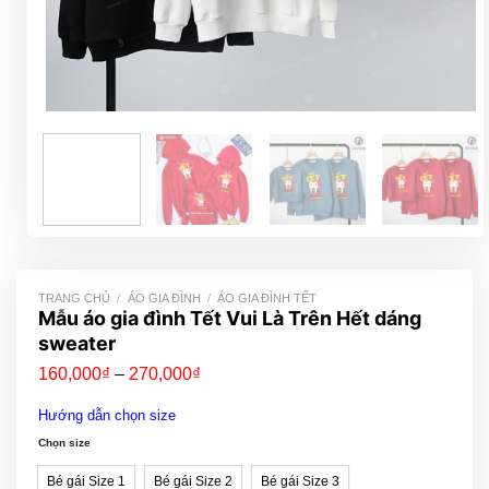
TRANG CHỦ
/
ÁO GIA ĐÌNH
/
ÁO GIA ĐÌNH TẾT
Mẫu áo gia đình Tết Vui Là Trên Hết dáng
sweater
Khoảng
160,000
₫
–
270,000
₫
giá:
từ
Hướng dẫn chọn size
160,000₫
đến
Chọn size
270,000₫
Bé gái Size 1
Bé gái Size 2
Bé gái Size 3