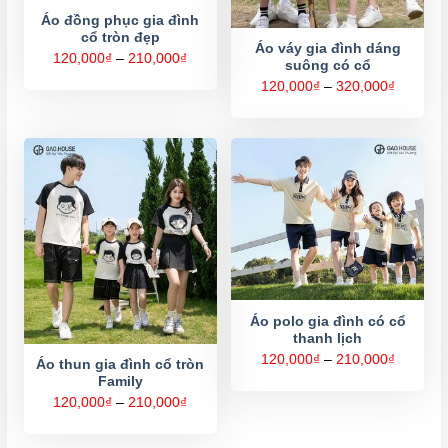
Áo đồng phục gia đình
cổ tròn đẹp
Áo váy gia đình dáng
Khoảng
120,000
₫
–
210,000
₫
suông có cổ
giá:
từ
Khoảng
120,000
₫
–
320,000
₫
120,000₫
giá:
đến
từ
210,000₫
120,000
đến
320,000
Áo polo gia đình có cổ
thanh lịch
Khoảng
120,000
₫
–
210,000
₫
Áo thun gia đình cổ tròn
giá:
Family
từ
120,000
Khoảng
120,000
₫
–
210,000
₫
đến
giá:
210,000
từ
120,000₫