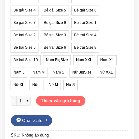
Bé gái Size 4
Bé gái Size 5
Bé gái Size 6
Bé gái Size 7
Bé gái Size 9
Bé trai Size 1
Bé trai Size 2
Bé trai Size 3
Bé trai Size 4
Bé trai Size 5
Bé trai Size 6
Bé trai Size 8
Bé trai Size 10
Nam BigSize
Nam XXL
Nam XL
Nam L
Nam M
Nam S
Nữ BigSize
Nữ XXL
Nữ XL
Nữ L
Nữ M
Nữ S
Mẫu áo gia đình Tết Vui Là Trên Hết dáng sweater số lượng
Thêm vào giỏ hàng
Chat Zalo
SKU:
Không áp dụng