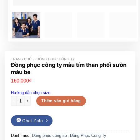
TRANG CHỦ
/
ĐỒNG PHỤC CÔNG TY
Đồng phục công ty màu tím than phối sườn
màu be
160,000
₫
Hướng dẫn chọn size
Đồng phục công ty màu tím than phối sườn màu be số lượng
Thêm vào giỏ hàng
Chat Zalo
Danh mục:
Đồng phục công sở
,
Đồng Phục Công Ty