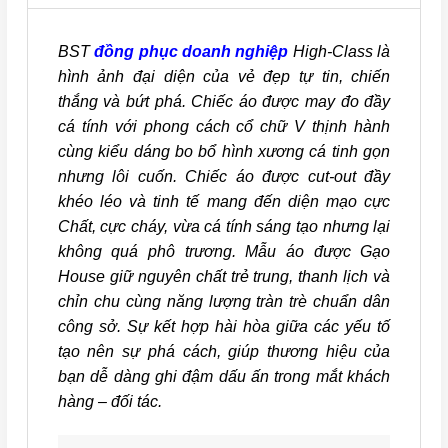
BST
đồng phục doanh nghiệp
High-Class là
hình ảnh đại diện của vẻ đẹp tự tin, chiến
thắng và bứt phá. Chiếc áo được may đo đầy
cá tính với phong cách cổ chữ V thịnh hành
cùng kiểu dáng bo bổ hình xương cá tinh gọn
nhưng lôi cuốn. Chiếc áo được cut-out đầy
khéo léo và tinh tế mang đến diện mạo cực
Chất, cực cháy, vừa cá tính sáng tạo nhưng lại
không quá phô trương. Mẫu áo được Gạo
House giữ nguyên chất trẻ trung, thanh lịch và
chỉn chu cùng năng lượng tràn trè chuẩn dân
công sở. Sự kết hợp hài hòa giữa các yếu tố
tạo nên sự phá cách, giúp thương hiệu của
bạn dễ dàng ghi đậm dấu ấn trong mắt khách
hàng – đối tác.