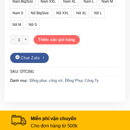
Nam BigSize
Nam XXL
Nam XL
Nam L
Nam M
Nam S
Nữ BigSize
Nữ XXL
Nữ XL
Nữ L
Nữ M
Nữ S
Đồng phục công ty Gạo House DTC041 số lượng
Thêm vào giỏ hàng
Chat Zalo
SKU:
DTC041
Danh mục:
Đồng phục công sở
,
Đồng Phục Công Ty
Miễn phí vận chuyển
Cho đơn hàng từ 500k