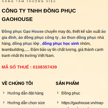
CÔNG TY TNHH ĐỒNG PHỤC
GAOHOUSE
Đồng phục Gạo House
chuyên may đo, thiết kế sản xuất
áo
gia đình
,
áo đồng phục công ty
,
áo thun đồng phục
nhà
hàng,
đồng phục lớp
,
đồng phục học sinh
nhóm,
teambuilding,..... Đảm bảo uy tín chất lượng, giá thành cạnh
tranh nhất thị trường Việt Nam.
MÃ SỐ THUẾ : 0108357439
VỀ CHÚNG TÔI
SẢN PHẨM
Hướng dẫn đặt hàng
Đồng phục
Hướng dẫn chọn size
https://gaohouse.vn/may-