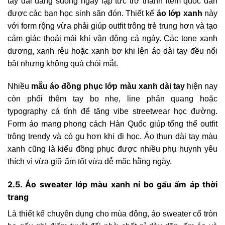
tay dài dáng suông ngay lập tức trở thành item quốc dân
được các bạn học sinh săn đón. Thiết kế
áo lớp xanh
này
với form rộng vừa phải giúp outfit trông trẻ trung hơn và tạo
cảm giác thoải mái khi vận động cả ngày. Các tone xanh
dương, xanh rêu hoặc xanh bơ khi lên áo dài tay đều nổi
bật nhưng không quá chói mắt.
Nhiều
mẫu áo đồng phục lớp màu xanh dài tay
hiện nay
còn phối thêm tay bo nhẹ, line phản quang hoặc
typography cá tính để tăng vibe streetwear học đường.
Form áo mang phong cách Hàn Quốc giúp tổng thể outfit
trông trendy và có gu hơn khi đi học. Áo thun dài tay màu
xanh cũng là kiểu đồng phục được nhiều phụ huynh yêu
thích vì vừa giữ ấm tốt vừa dễ mặc hằng ngày.
2.5. Áo sweater lớp màu xanh nỉ bo gấu ấm áp thời
trang
Là thiết kế chuyên dụng cho mùa đông, áo sweater cổ tròn