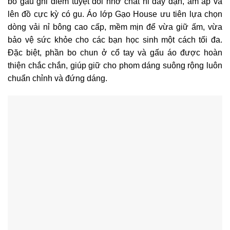
bo gấu ghi điểm tuyệt đối nhờ chất nỉ dày dặn, ấm áp và
lên đồ cực kỳ có gu. Áo lớp Gạo House ưu tiên lựa chọn
dòng vải nỉ bông cao cấp, mềm mịn để vừa giữ ấm, vừa
bảo vệ sức khỏe cho các bạn học sinh một cách tối đa.
Đặc biệt, phần bo chun ở cổ tay và gấu áo được hoàn
thiện chắc chắn, giúp giữ cho phom dáng suông rộng luôn
chuẩn chỉnh và đứng dáng.