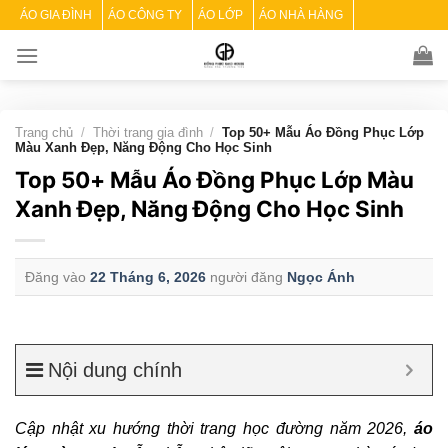
Skip
ÁO GIA ĐÌNH
ÁO CÔNG TY
ÁO LỚP
ÁO NHÀ HÀNG
to
content
Trang chủ
/
Thời trang gia đình
/
Top 50+ Mẫu Áo Đồng Phục Lớp
Màu Xanh Đẹp, Năng Động Cho Học Sinh
Top 50+ Mẫu Áo Đồng Phục Lớp Màu
Xanh Đẹp, Năng Động Cho Học Sinh
Đăng vào
22 Tháng 6, 2026
người đăng
Ngọc Ánh
Nội dung chính
Cập nhật xu hướng thời trang học đường năm 2026,
áo