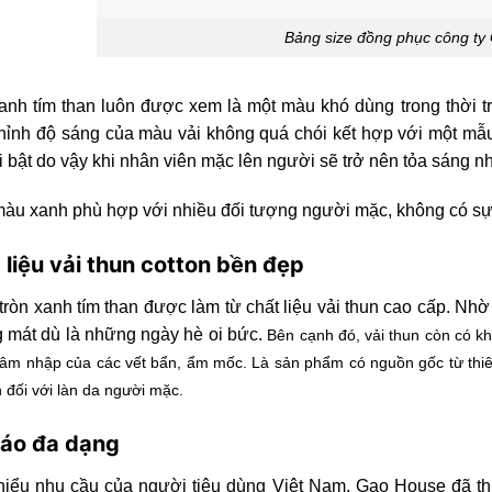
Bảng size đồng phục công ty
nh tím than luôn được xem là một màu khó dùng trong thời tr
hỉnh độ sáng của màu vải không quá chói kết hợp với một mẫu 
i bật do vậy khi nhân viên mặc lên người sẽ trở nên tỏa sáng 
u xanh phù hợp với nhiều đối tượng người mặc, không có sự ph
 liệu vải thun cotton bền đẹp
tròn xanh tím than được làm từ chất liệu vải thun cao cấp. Nhờ
 mát dù là những ngày hè oi bức.
Bên cạnh đó, vải thun còn có 
 xâm nhập của các vết bẩn, ẩm mốc.
Là sản phẩm có nguồn gốc từ thiên
 đối với làn da người mặc.
 áo đa dạng
iểu nhu cầu của người tiêu dùng Việt Nam, Gạo House đã thi