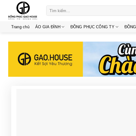
Skip
Tìm
to
kiếm:
content
Trang chủ
ÁO GIA ĐÌNH
ĐỒNG PHỤC CÔNG TY
ĐỒNG