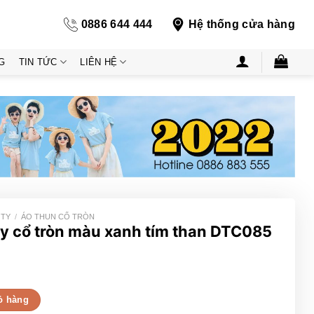
0886 644 444
Hệ thống cửa hàng
G
TIN TỨC
LIÊN HỆ
 TY
/
ÁO THUN CỔ TRÒN
y cổ tròn màu xanh tím than DTC085
anh tím than DTC085 số lượng
ỏ hàng