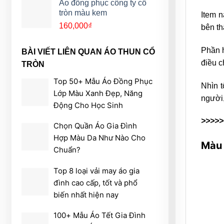
Áo đồng phục công ty cổ
tròn màu kem
Item n
160,000
₫
bên th
Phần h
BÀI VIẾT LIÊN QUAN ÁO THUN CỔ
điều c
TRÒN
Top 50+ Mẫu Áo Đồng Phục
Nhìn t
Lớp Màu Xanh Đẹp, Năng
người,
Động Cho Học Sinh
>>>>>
Chọn Quần Áo Gia Đình
Hợp Màu Da Như Nào Cho
Màu 
Chuẩn?
Top 8 loại vải may áo gia
đình cao cấp, tốt và phổ
biến nhất hiện nay
100+ Mẫu Áo Tết Gia Đình