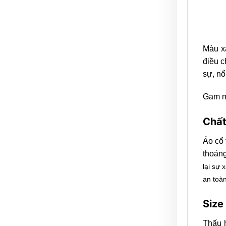
Màu xa
điều c
sự, nổ
Gam mà
Chất
Áo cổ 
thoáng
lại sự
an toàn
Size
Thấu h