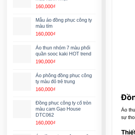
160,000
₫
Mẫu áo đồng phục công ty
màu tím
160,000
₫
Áo thun nhóm 7 màu phối
quần sooc kaki HOT trend
190,000
₫
Áo phông đồng phục công
ty màu đỏ trẻ trung
160,000
₫
Đồn
Đồng phục công ty cổ tròn
màu cam Gạo House
Áo thu
DTC062
sự tho
160,000
₫
Thiế