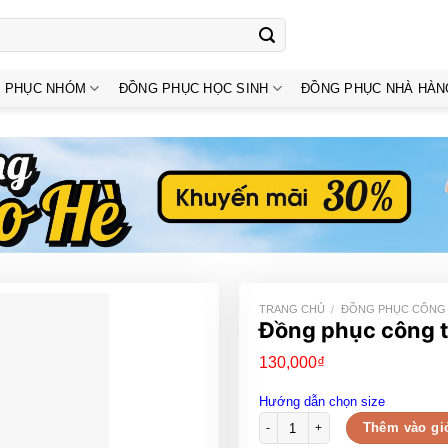
 PHỤC NHÓM
ĐỒNG PHỤC HỌC SINH
ĐỒNG PHỤC NHÀ HÀN
TRANG CHỦ
/
ĐỒNG PHỤC CÔNG
Đồng phục công t
130,000
₫
Hướng dẫn chọn size
Đồng phục công ty cổ tròn màu x
Thêm vào gi