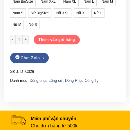
Nam BigSize
Nam XXL
Nam XL
Nam L
Nam M
Nam S
Nữ BigSize
Nữ XXL
Nữ XL
Nữ L
Nữ M
Nữ S
Đồng phục công ty Gạo House DTC026 số lượng
Thêm vào giỏ hàng
Chat Zalo
SKU:
DTC026
Danh mục:
Đồng phục công sở
,
Đồng Phục Công Ty
Miễn phí vận chuyển
Cho đơn hàng từ 500k