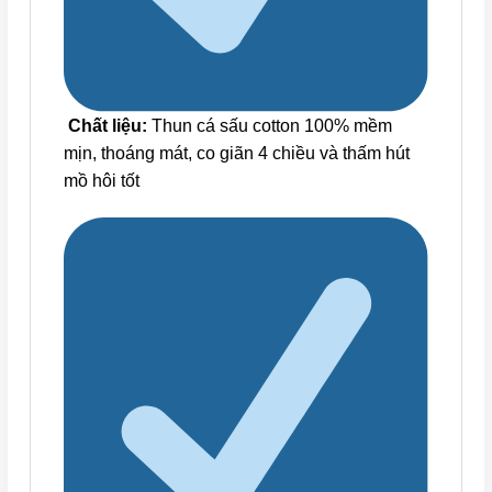
Chất liệu:
Thun cá sấu cotton 100% mềm
mịn, thoáng mát, co giãn 4 chiều và thấm hút
mồ hôi tốt