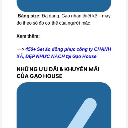
Bảng size:
Đa dạng, Gạo nhận thiết kế – may
đo theo số đo cơ thể của người mặc
Xem thêm:
==>
450+ Set áo đồng phục công ty CHANH
XẢ, ĐẸP NHỨC NÁCH tại Gạo House
NHỮNG ƯU ĐÃI & KHUYẾN MÃI
CỦA GẠO HOUSE