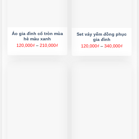
Áo gia đình cổ tròn mùa
Set váy yếm đồng phục
hè màu xanh
gia đình
Khoảng
120,000
₫
–
210,000
₫
Khoảng
120,000
₫
–
340,000
₫
giá:
giá:
từ
từ
120,000₫
120,000
đến
đến
210,000₫
340,000