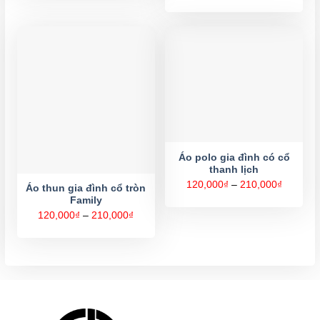
đến
từ
210,000₫
120,000
đến
320,000
Áo polo gia đình có cổ
thanh lịch
Khoảng
120,000
₫
–
210,000
₫
Áo thun gia đình cổ tròn
giá:
Family
từ
120,000
Khoảng
120,000
₫
–
210,000
₫
đến
giá:
210,000
từ
120,000₫
đến
210,000₫