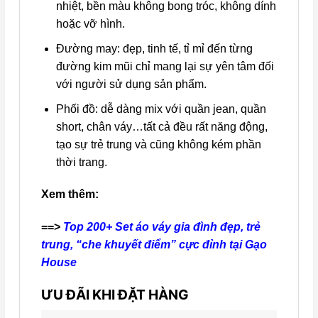
nhiệt, bền màu không bong tróc, không dính
hoặc vỡ hình.
Đường may: đẹp, tinh tế, tỉ mỉ đến từng
đường kim mũi chỉ mang lại sự yên tâm đối
với người sử dụng sản phẩm.
Phối đồ: dễ dàng mix với quần jean, quần
short, chân váy…tất cả đều rất năng động,
tạo sự trẻ trung và cũng không kém phần
thời trang.
Xem thêm:
==>
Top 200+ Set áo váy gia đình đẹp, trẻ
trung, “che khuyết điểm” cực đỉnh tại Gạo
House
ƯU ĐÃI KHI ĐẶT HÀNG