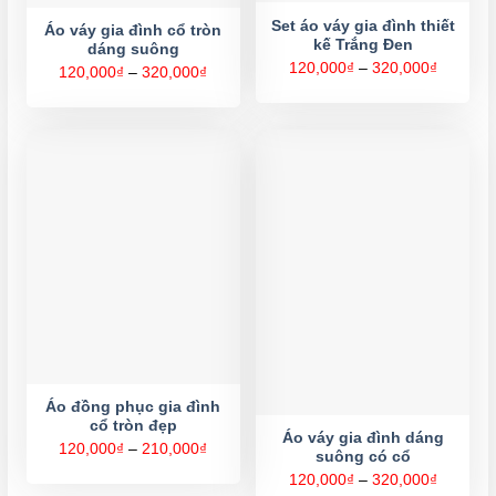
Set áo váy gia đình thiết
Áo váy gia đình cổ tròn
kế Trắng Đen
dáng suông
Khoảng
120,000
₫
–
320,000
₫
Khoảng
120,000
₫
–
320,000
₫
giá:
giá:
từ
từ
120,000
120,000₫
đến
đến
320,000
320,000₫
Áo đồng phục gia đình
cổ tròn đẹp
Áo váy gia đình dáng
Khoảng
120,000
₫
–
210,000
₫
suông có cổ
giá:
từ
Khoảng
120,000
₫
–
320,000
₫
120,000₫
giá: