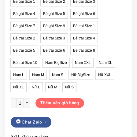
Bé gái Size 1
Bé gái Size 2
Bé gái Size 3
Bé gái Size 4
Bé gái Size 5
Bé gái Size 6
Bé gái Size 7
Bé gái Size 9
Bé trai Size 1
Bé trai Size 2
Bé trai Size 3
Bé trai Size 4
Bé trai Size 5
Bé trai Size 6
Bé trai Size 8
Bé trai Size 10
Nam BigSize
Nam XXL
Nam XL
Nam L
Nam M
Nam S
Nữ BigSize
Nữ XXL
Nữ XL
Nữ L
Nữ M
Nữ S
Áo sweater gia đình mùa đông in chữ LA số lượng
Thêm vào giỏ hàng
Chat Zalo
SKU:
Không áp dụng