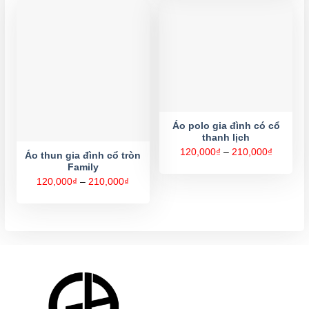
320,000
Áo polo gia đình có cổ
thanh lịch
Khoảng
120,000
₫
–
210,000
₫
Áo thun gia đình cổ tròn
giá:
Family
từ
120,000
Khoảng
120,000
₫
–
210,000
₫
đến
giá:
210,000
từ
120,000₫
đến
210,000₫