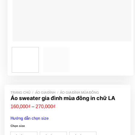
TRANG CHỦ
/
ÁO GIA ĐÌNH
/
ÁO GIA ĐÌNH MÙA ĐÔNG
Áo sweater gia đình mùa đông in chữ LA
Khoảng
160,000
₫
–
270,000
₫
giá:
từ
Hướng dẫn chọn size
160,000₫
đến
Chọn size
270,000₫