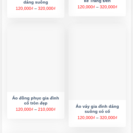
kế Trắng Đen
dáng suông
Khoảng
120,000
₫
–
320,000
₫
Khoảng
120,000
₫
–
320,000
₫
giá:
giá:
từ
từ
120,000
120,000₫
đến
đến
320,000
320,000₫
Áo đồng phục gia đình
cổ tròn đẹp
Áo váy gia đình dáng
Khoảng
120,000
₫
–
210,000
₫
suông có cổ
giá:
từ
Khoảng
120,000
₫
–
320,000
₫
120,000₫
giá:
đến
từ
210,000₫
120,000
đến