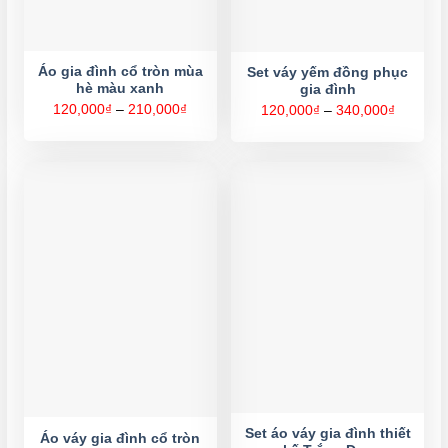
Áo gia đình cổ tròn mùa
Set váy yếm đồng phục
hè màu xanh
gia đình
Khoảng
120,000
₫
–
210,000
₫
Khoảng
120,000
₫
–
340,000
₫
giá:
giá:
từ
từ
120,000₫
120,000
đến
đến
210,000₫
340,000
Set áo váy gia đình thiết
Áo váy gia đình cổ tròn