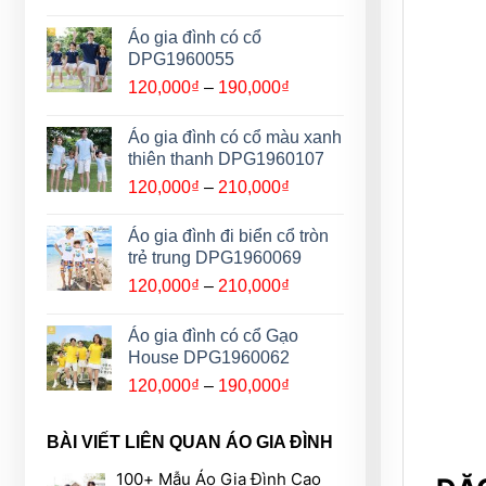
190,000₫
giá:
từ
Áo gia đình có cổ
120,000₫
DPG1960055
đến
Khoảng
120,000
₫
–
190,000
₫
190,000₫
giá:
từ
Áo gia đình có cổ màu xanh
120,000₫
thiên thanh DPG1960107
đến
Khoảng
120,000
₫
–
210,000
₫
190,000₫
giá:
từ
Áo gia đình đi biển cổ tròn
120,000₫
trẻ trung DPG1960069
đến
Khoảng
120,000
₫
–
210,000
₫
210,000₫
giá:
từ
Áo gia đình có cổ Gạo
120,000₫
House DPG1960062
đến
Khoảng
120,000
₫
–
190,000
₫
210,000₫
giá:
từ
BÀI VIẾT LIÊN QUAN ÁO GIA ĐÌNH
120,000₫
đến
100+ Mẫu Áo Gia Đình Cao