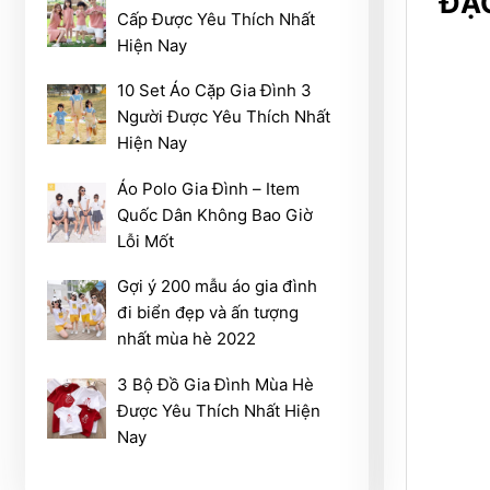
ĐẶC
190,000₫
Cấp Được Yêu Thích Nhất
Hiện Nay
10 Set Áo Cặp Gia Đình 3
Người Được Yêu Thích Nhất
Hiện Nay
Áo Polo Gia Đình – Item
Quốc Dân Không Bao Giờ
Lỗi Mốt
Gợi ý 200 mẫu áo gia đình
đi biển đẹp và ấn tượng
nhất mùa hè 2022
3 Bộ Đồ Gia Đình Mùa Hè
Được Yêu Thích Nhất Hiện
Nay