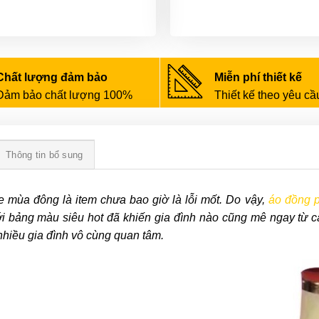
Chất lượng đảm bảo
Miễn phí thiết kế
Đảm bảo chất lượng 100%
Thiết kế theo yêu cầ
Thông tin bổ sung
 mùa đông là item chưa bao giờ là lỗi mốt. Do vậy,
áo đồng 
i bảng màu siêu hot đã khiến gia đình nào cũng mê ngay từ cái
hiều gia đình vô cùng quan tâm.