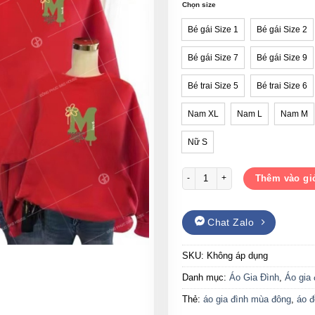
đến
Chọn size
270,
Bé gái Size 1
Bé gái Size 2
Bé gái Size 7
Bé gái Size 9
Bé trai Size 5
Bé trai Size 6
Nam XL
Nam L
Nam M
Nữ S
Áo đồng phục gia đình mùa đông 
Thêm vào gi
Chat Zalo
SKU:
Không áp dụng
Danh mục:
Áo Gia Đình
,
Áo gia
Thẻ:
áo gia đình mùa đông
,
áo đ