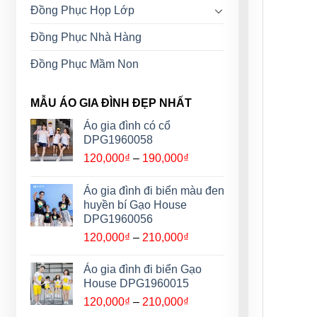
Đồng Phục Họp Lớp
Đồng Phục Nhà Hàng
Đồng Phục Mầm Non
MẪU ÁO GIA ĐÌNH ĐẸP NHẤT
Áo gia đình có cổ
DPG1960058
Khoảng
120,000
₫
–
190,000
₫
giá:
từ
Áo gia đình đi biển màu đen
120,000₫
huyền bí Gạo House
đến
DPG1960056
190,000₫
Khoảng
120,000
₫
–
210,000
₫
giá:
từ
Áo gia đình đi biển Gạo
120,000₫
House DPG1960015
đến
Khoảng
120,000
₫
–
210,000
₫
210,000₫
giá: