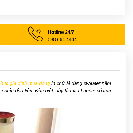
Hotline 24/7
u
088 664 4444
phục gia đình mùa đông
in chữ M dáng sweater năm
 nhìn đầu tiên. Đặc biệt, đây là mẫu hoodie cổ tròn