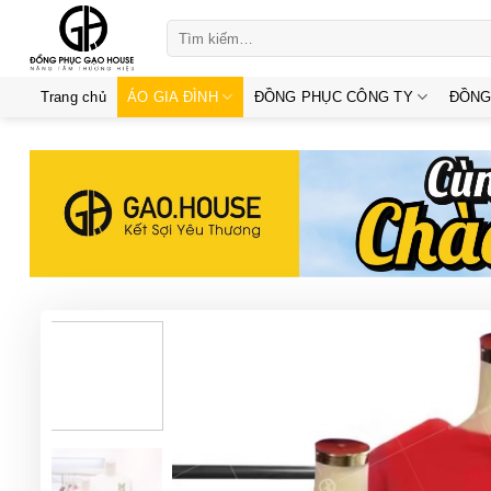
Skip
Tìm
to
kiếm:
content
Trang chủ
ÁO GIA ĐÌNH
ĐỒNG PHỤC CÔNG TY
ĐỒNG