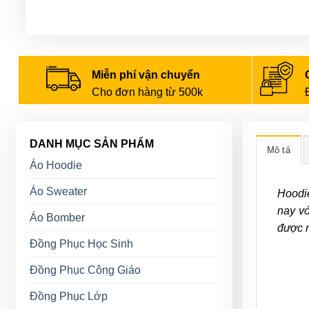
Miễn phí vận chuyển
Cho đơn hàng từ 500k
DANH MỤC SẢN PHẨM
Mô tả
Áo Hoodie
Áo Sweater
Hoodie
nay vớ
Áo Bomber
được n
Đồng Phục Học Sinh
Đồng Phục Công Giáo
Đồng Phục Lớp