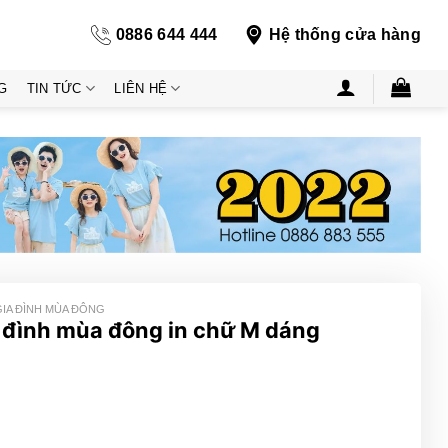
0886 644 444
Hệ thống cửa hàng
G
TIN TỨC
LIÊN HỆ
GIA ĐÌNH MÙA ĐÔNG
 đình mùa đông in chữ M dáng
ng
000₫