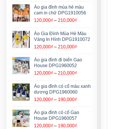
từ
Áo gia đình mùa hè màu
120,000₫
cam in chữ DPG1910056
đến
Khoảng
120,000
₫
–
210,000
₫
210,000₫
giá:
từ
Áo Gia Đình Mùa Hè Màu
120,000₫
Vàng In Hình DPG1910072
đến
Khoảng
120,000
₫
–
210,000
₫
210,000₫
giá:
từ
Áo gia đình đi biển Gạo
120,000₫
House DPG1960052
đến
Khoảng
120,000
₫
–
210,000
₫
210,000₫
giá:
từ
Áo gia đình có cổ màu xanh
120,000₫
dương DPG1960060
đến
Khoảng
120,000
₫
–
190,000
₫
210,000₫
giá:
từ
Áo gia đình có cổ Gạo
120,000₫
House DPG1960057
đến
Khoảng
120,000
₫
–
190,000
₫