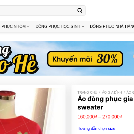
 PHỤC NHÓM
ĐỒNG PHỤC HỌC SINH
ĐỒNG PHỤC NHÀ HÀN
TRANG CHỦ
/
ÁO GIA ĐÌNH
/
ÁO 
Áo đồng phục gia
sweater
Khoả
160,000
₫
–
270,000
₫
giá:
từ
Hướng dẫn chọn size
160,