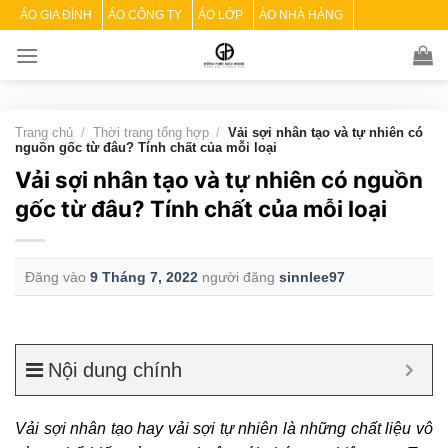
Skip
ÁO GIA ĐÌNH
ÁO CÔNG TY
ÁO LỚP
ÁO NHÀ HÀNG
to
content
Trang chủ
/
Thời trang tổng hợp
/
Vải sợi nhân tạo và tự nhiên có
nguồn gốc từ đâu? Tính chất của mỗi loại
Vải sợi nhân tạo và tự nhiên có nguồn
gốc từ đâu? Tính chất của mỗi loại
Đăng vào
9 Tháng 7, 2022
người đăng
sinnlee97
Nội dung chính
Vải sợi nhân tạo hay vải sợi tự nhiên là những chất liệu vô