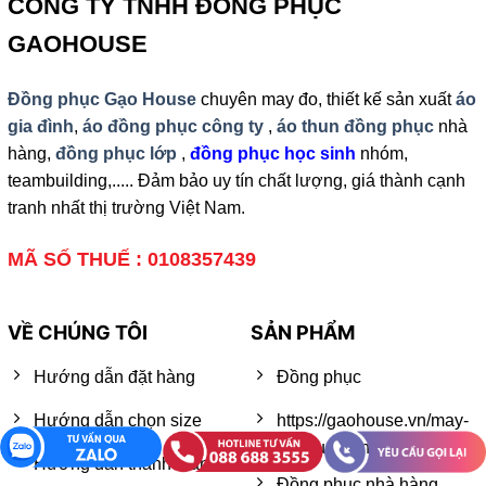
CÔNG TY TNHH ĐỒNG PHỤC
GAOHOUSE
Đồng phục Gạo House
chuyên may đo, thiết kế sản xuất
áo
gia đình
,
áo đồng phục công ty
,
áo thun đồng phục
nhà
hàng,
đồng phục lớp
,
đồng phục học sinh
nhóm,
teambuilding,..... Đảm bảo uy tín chất lượng, giá thành cạnh
tranh nhất thị trường Việt Nam.
MÃ SỐ THUẾ : 0108357439
VỀ CHÚNG TÔI
SẢN PHẨM
Hướng dẫn đặt hàng
Đồng phục
Hướng dẫn chọn size
https://gaohouse.vn/may-
ao-thun-dong-phuc
Hướng dẫn thanh toán
Đồng phục nhà hàng