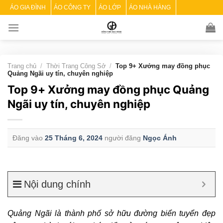
Skip
ÁO GIA ĐÌNH
ÁO CÔNG TY
ÁO LỚP
ÁO NHÀ HÀNG
to
content
Trang chủ
/
Thời Trang Công Sở
/
Top 9+ Xưởng may đồng phục
Quảng Ngãi uy tín, chuyên nghiệp
Top 9+ Xưởng may đồng phục Quảng
Ngãi uy tín, chuyên nghiệp
Đăng vào
25 Tháng 6, 2024
người đăng
Ngọc Ánh
Nội dung chính
Quảng Ngãi là thành phố sở hữu đường biển tuyển đẹp