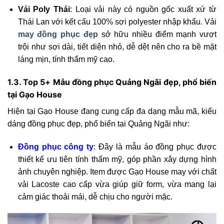
Vải Poly Thái
: Loại vải này có nguồn gốc xuất xứ từ
Thái Lan với kết cấu 100% sợi polyester nhập khẩu. Vải
may đồng phục đẹp
sở hữu nhiều điểm mạnh vượt
trội như sợi dài, tiết diện nhỏ, dễ dệt nên cho ra bề mặt
láng mịn, tính thẩm mỹ cao.
1.3. Top 5+ Mẫu đồng phục Quảng Ngãi đẹp, phổ biến
tại Gạo House
Hiện tại Gạo House đang cung cấp đa dạng mẫu mã, kiểu
dáng đồng phục đẹp, phổ biến tại Quảng Ngãi như:
Đồng phục công ty
: Đây là mẫu áo đồng phục được
thiết kế ưu tiên tính thẩm mỹ, góp phần xây dựng hình
ảnh chuyên nghiệp. Item được Gạo House may với chất
vải Lacoste cao cấp vừa giúp giữ form, vừa mang lại
cảm giác thoải mái, dễ chịu cho người mặc.