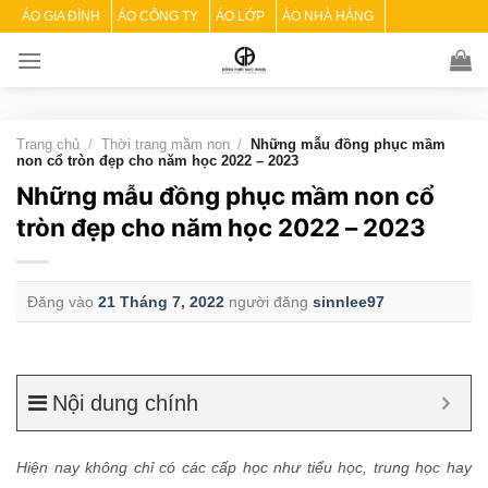
Skip
ÁO GIA ĐÌNH
ÁO CÔNG TY
ÁO LỚP
ÁO NHÀ HÀNG
to
content
Trang chủ
/
Thời trang mầm non
/
Những mẫu đồng phục mầm
non cổ tròn đẹp cho năm học 2022 – 2023
Những mẫu đồng phục mầm non cổ
tròn đẹp cho năm học 2022 – 2023
Đăng vào
21 Tháng 7, 2022
người đăng
sinnlee97
Nội dung chính
Hiện nay không chỉ có các cấp học như tiểu học, trung học hay