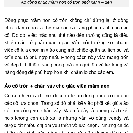
Áo đồng phục mầm non cổ tròn phối xanh – đen
Đồng phục mầm non cổ tròn không chỉ dừng lại ở đồng
phục dành cho
các
bé mà còn cả trang phục dành cho các
cô. Do đó, việc mặc như thế nào đến trường cũng là điều
khiến các cô phải quan ngại. Với môi trường sư phạm,
việc cô lựa chọn mix áo cùng một chiếc quần âu lịch sự và
chỉn chu là phù hợp nhất. Phong cách này vừa mang đến
vẻ đẹp lịch thiệp, sang trọng mà còn gợi lên vẻ trẻ trung và
năng động để phù hợp hơn khi chăm lo cho các em.
Áo cổ tròn + chân váy cho giáo viên mầm non
Có rất nhiều cách mix đồ xinh từ áo đồng phục có cổ cho
các cô lựa chọn. Trong số đó phải kể việc phối kết giữa áo
cổ tròn cùng với chân váy. Mặc dù đây là phong cách kết
hợp không còn quá xa lạ nhưng vẫn vô cùng trendy và
được rất nhiều chị em yêu thích và lựa chọn. Những chiếc
chân váy xinh xắn giúp chị em trở nên duyên dáng và