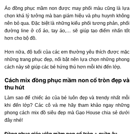
Áo đồng phục mầm non được may phối màu cũng là lựa
chọn khá lý tưởng mà ban giám hiệu và phụ huynh không
nên bỏ qua. Đặc biệt là những kiểu phối tương phản, phối
đường line ở cổ áo, tay áo,… sẽ giúp tạo điểm nhấn tốt
hơn cho bộ đồ.
Hơn nữa, độ tuổi của các em thường yêu thích được mặc
những trang phục đẹp, nổi bật nên lựa chọn những phong
cách này sẽ giúp các bé hứng thú hơn mỗi khi đến lớp.
Cách mix đồng phục mầm non cổ tròn đẹp và
thu hút
Làm sao để chiếc áo của bé luôn đẹp và trendy nhất mỗi
khi đến lớp? Các cô và mẹ hãy tham khảo ngay những
phong cách mix đồ siêu đẹp mà Gạo House chia sẻ dưới
đây nhé!
Đồng phục giáo viên mầm non cổ tròn + quần âu