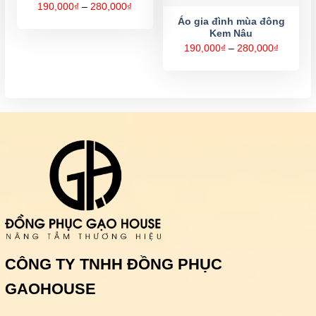
Khoảng
190,000
₫
–
280,000
₫
giá:
Áo gia đình mùa đông
từ
Kem Nâu
190,000₫
đến
Khoảng
190,000
₫
–
280,000
₫
280,000₫
giá:
từ
190,000
đến
280,000
CÔNG TY TNHH ĐỒNG PHỤC
GAOHOUSE