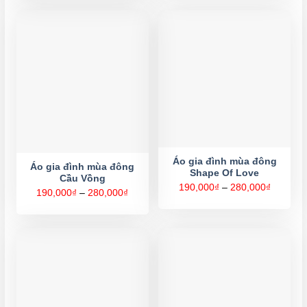
200,000₫
đến
đến
290,000
290,000₫
Áo gia đình mùa đông
Áo gia đình mùa đông
Shape Of Love
Cầu Vồng
Khoảng
190,000
₫
–
280,000
₫
Khoảng
190,000
₫
–
280,000
₫
giá:
giá:
từ
từ
190,000
190,000₫
đến
đến
280,000
280,000₫