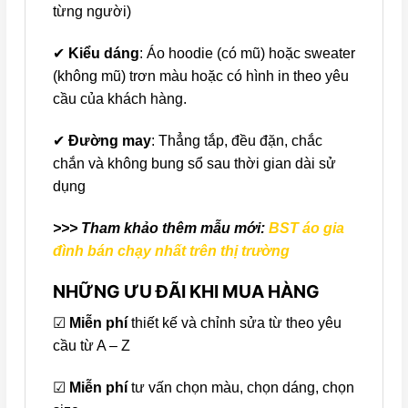
từng người)
✔
Kiểu dáng
: Áo hoodie (có mũ) hoặc sweater
(không mũ) trơn màu hoặc có hình in theo yêu
cầu của khách hàng.
✔
Đường may
: Thẳng tắp, đều đặn, chắc
chắn và không bung sổ sau thời gian dài sử
dụng
>>> Tham khảo thêm mẫu mới:
BST áo gia
đình bán chạy nhất trên thị trường
NHỮNG ƯU ĐÃI KHI MUA HÀNG
☑
Miễn phí
thiết kế và chỉnh sửa từ theo yêu
cầu từ A – Z
☑
Miễn phí
tư vấn chọn màu, chọn dáng, chọn