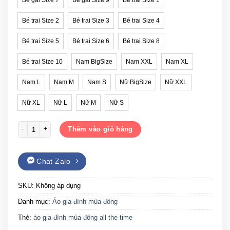
Bé trai Size 2
Bé trai Size 3
Bé trai Size 4
Bé trai Size 5
Bé trai Size 6
Bé trai Size 8
Bé trai Size 10
Nam BigSize
Nam XXL
Nam XL
Nam L
Nam M
Nam S
Nữ BigSize
Nữ XXL
Nữ XL
Nữ L
Nữ M
Nữ S
Áo gia đình mùa đông all the time số lượng
Thêm vào giỏ hàng
Chat Zalo
SKU:
Không áp dụng
Danh mục:
Áo gia đình mùa đông
Thẻ:
áo gia đình mùa đông all the time