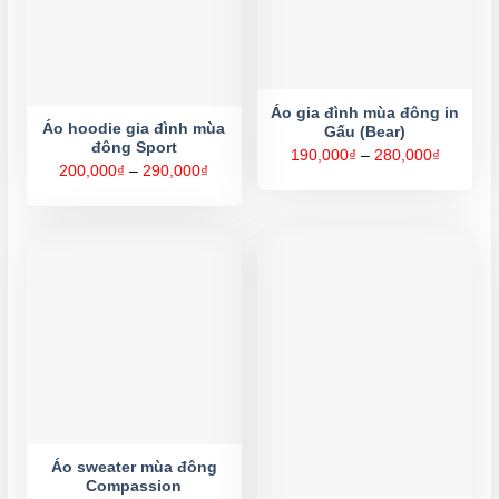
Áo gia đình mùa đông in
Áo hoodie gia đình mùa
Gấu (Bear)
đông Sport
Khoảng
190,000
₫
–
280,000
₫
giá:
Khoảng
200,000
₫
–
290,000
₫
từ
giá:
190,000
từ
đến
200,000₫
280,000
đến
290,000₫
Áo sweater mùa đông
Compassion