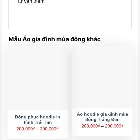
tư vấn thêm.
Mẫu Áo gia đình mùa đông khác
Áo hoodie gia đình mùa
Đồng phục hoodie in
đông Trắng Đen
hình Trái Tim
Khoảng
200,000
₫
–
290,000
₫
Khoảng
200,000
₫
–
290,000
₫
giá:
giá:
từ
từ
200,000