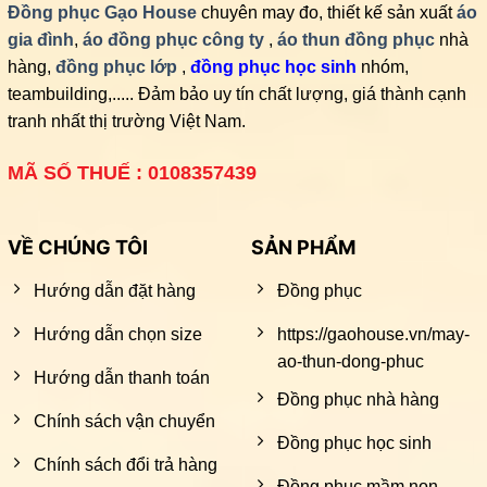
Đồng phục Gạo House
chuyên may đo, thiết kế sản xuất
áo
gia đình
,
áo đồng phục công ty
,
áo thun đồng phục
nhà
hàng,
đồng phục lớp
,
đồng phục học sinh
nhóm,
teambuilding,..... Đảm bảo uy tín chất lượng, giá thành cạnh
tranh nhất thị trường Việt Nam.
MÃ SỐ THUẾ : 0108357439
VỀ CHÚNG TÔI
SẢN PHẨM
Hướng dẫn đặt hàng
Đồng phục
Hướng dẫn chọn size
https://gaohouse.vn/may-
ao-thun-dong-phuc
Hướng dẫn thanh toán
Đồng phục nhà hàng
Chính sách vận chuyển
Đồng phục học sinh
Chính sách đổi trả hàng
Đồng phục mầm non