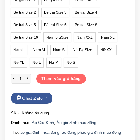
Bé trai Size 2
Bé trai Size 3
Bé trai Size 4
Bé trai Size 5
Bé trai Size 6
Bé trai Size 8
Bé trai Size 10
Nam BigSize
Nam XXL
Nam XL
Nam L
Nam M
Nam S
Nữ BigSize
Nữ XXL
Nữ XL
Nữ L
Nữ M
Nữ S
Áo đồng phục gia đình mùa đông Aminals số lượng
Thêm vào giỏ hàng
Chat Zalo
SKU:
Không áp dụng
Danh mục:
Áo Gia Đình
,
Áo gia đình mùa đông
Thẻ:
áo gia đình mùa đông
,
áo đồng phục gia đình mùa đông