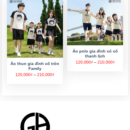
320,000
Áo polo gia đình có cổ
thanh lịch
Khoảng
120,000
₫
–
210,000
₫
Áo thun gia đình cổ tròn
giá:
Family
từ
120,000
Khoảng
120,000
₫
–
210,000
₫
đến
giá:
210,000
từ
120,000₫
đến
210,000₫