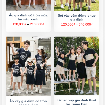
Áo gia đình cổ tròn mùa
Set váy yếm đồng phục
hè màu xanh
gia đình
Khoảng
120,000
₫
–
210,000
₫
Khoảng
120,000
₫
–
340,000
₫
giá:
giá:
từ
từ
120,000₫
120,000
đến
đến
210,000₫
340,000
Set áo váy gia đình thiết
Áo váy gia đình cổ tròn
kế Trắng Đen