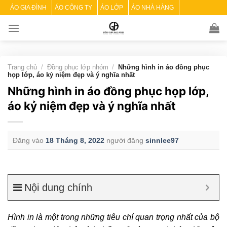
Skip
ÁO GIA ĐÌNH
ÁO CÔNG TY
ÁO LỚP
ÁO NHÀ HÀNG
to
content
Trang chủ
/
Đồng phục lớp nhóm
/
Những hình in áo đồng phục
họp lớp, áo kỷ niệm đẹp và ý nghĩa nhất
Những hình in áo đồng phục họp lớp,
áo kỷ niệm đẹp và ý nghĩa nhất
Đăng vào
18 Tháng 8, 2022
người đăng
sinnlee97
Nội dung chính
Hình in là một trong những tiêu chí quan trọng nhất của bộ