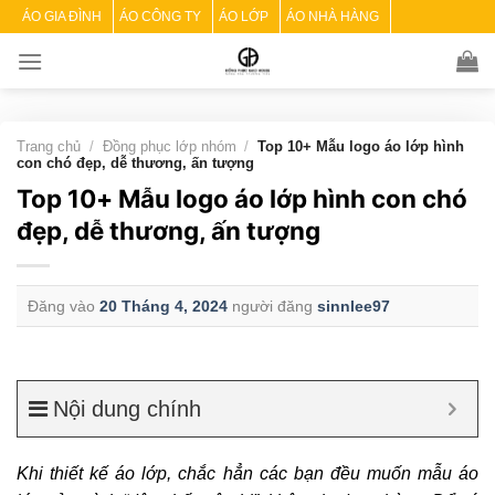
Skip
ÁO GIA ĐÌNH
ÁO CÔNG TY
ÁO LỚP
ÁO NHÀ HÀNG
to
content
Trang chủ
/
Đồng phục lớp nhóm
/
Top 10+ Mẫu logo áo lớp hình
con chó đẹp, dễ thương, ấn tượng
Top 10+ Mẫu logo áo lớp hình con chó
đẹp, dễ thương, ấn tượng
Đăng vào
20 Tháng 4, 2024
người đăng
sinnlee97
Nội dung chính
Khi thiết kế áo lớp, chắc hẳn các bạn đều muốn mẫu áo