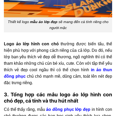
Thiết kế logo
mẫu áo lớp đẹp
sẽ mang đến cá tính riêng cho
người mặc
Logo áo lớp hình con chó
thường được biến tấu, thể
hiện phù hợp với phong cách riêng của cả lớp. Do đó, nếu
lớp bạn yêu thích vẻ đẹp dễ thương, ngộ nghĩnh thì có thể
tham khảo những chú cún bé xíu, cute. Còn với tập thể yêu
thích vẻ đẹp cool ngầu thì có thể chọn hình
in áo thun
đồng phục
chú chó mạnh mẽ, dũng cảm, toát lên nét đẹp
đặc trưng riêng.
3. Tổng hợp các mẫu logo áo lớp hình con
chó đẹp, cá tính và thu hút nhất
Có thể thấy rằng, mẫu
áo đồng phục lớp đẹp
in hình con
chó thường được các bạn học sinh yêu thích lựa chọn.