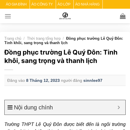
Skip
ÁO GIA ĐÌNH
ÁO CÔNG TY
ÁO LỚP
ÁO NHÀ HÀNG
to
content
Trang chủ
/
Thời trang tổng hợp
/
Đồng phục trường Lê Quý Đôn:
Tinh khôi, sang trọng và thanh lịch
Đồng phục trường Lê Quý Đôn: Tinh
khôi, sang trọng và thanh lịch
Đăng vào
8 Tháng 12, 2023
người đăng
sinnlee97
Nội dung chính
Trường THPT Lê Quý Đôn được biết đến là ngôi trường