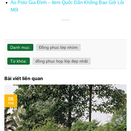
Áo Polo Gia Đình – Item Quốc Dân Không Bao Giờ Lỗi
Mốt
Danh mục:
Đồng phục lớp nhóm
Từ khóa:
đồng phục họp lớp đẹp nhất
Bài viết liên quan
08
Th5