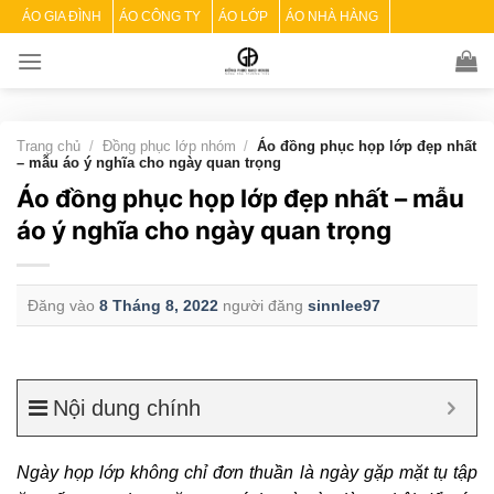
Skip
ÁO GIA ĐÌNH
ÁO CÔNG TY
ÁO LỚP
ÁO NHÀ HÀNG
to
content
Trang chủ
/
Đồng phục lớp nhóm
/
Áo đồng phục họp lớp đẹp nhất
– mẫu áo ý nghĩa cho ngày quan trọng
Áo đồng phục họp lớp đẹp nhất – mẫu
áo ý nghĩa cho ngày quan trọng
Đăng vào
8 Tháng 8, 2022
người đăng
sinnlee97
Nội dung chính
Ngày họp lớp không chỉ đơn thuần là ngày gặp mặt tụ tập