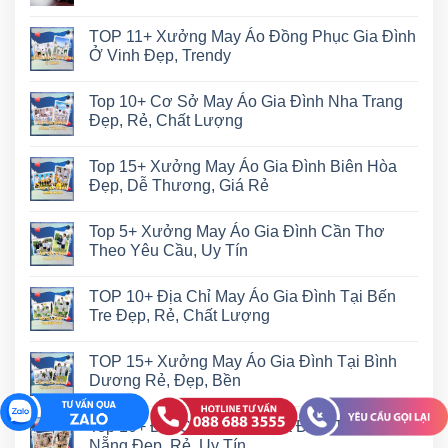
TOP 11+ Xưởng May Áo Đồng Phục Gia Đình
Ở Vinh Đẹp, Trendy
Top 10+ Cơ Sở May Áo Gia Đình Nha Trang
Đẹp, Rẻ, Chất Lượng
Top 15+ Xưởng May Áo Gia Đình Biên Hòa
Đẹp, Dễ Thương, Giá Rẻ
Top 5+ Xưởng May Áo Gia Đình Cần Thơ
Theo Yêu Cầu, Uy Tín
TOP 10+ Địa Chỉ May Áo Gia Đình Tại Bến
Tre Đẹp, Rẻ, Chất Lượng
TOP 15+ Xưởng May Áo Gia Đình Tại Bình
Dương Rẻ, Đẹp, Bền
Top 10+ Địa Chỉ Mua Áo Gia Đình Tại Đà
Nẵng Đẹp, Rẻ, Uy Tín