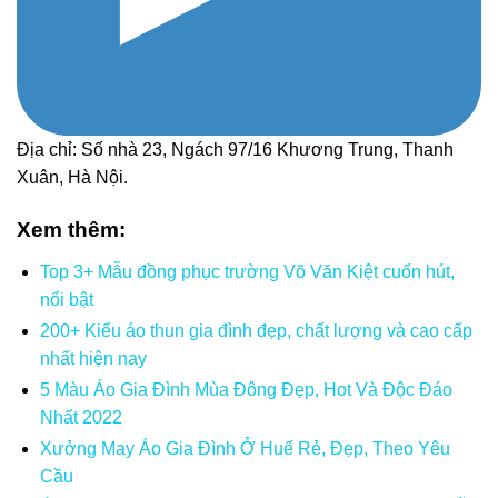
Địa chỉ: Số nhà 23, Ngách 97/16 Khương Trung, Thanh
Xuân, Hà Nội.
Xem thêm:
Top 3+ Mẫu đồng phục trường Võ Văn Kiệt cuốn hút,
nổi bật
200+ Kiểu áo thun gia đình đẹp, chất lượng và cao cấp
nhất hiện nay
5 Màu Áo Gia Đình Mùa Đông Đẹp, Hot Và Độc Đáo
Nhất 2022
Xưởng May Áo Gia Đình Ở Huế Rẻ, Đẹp, Theo Yêu
Cầu