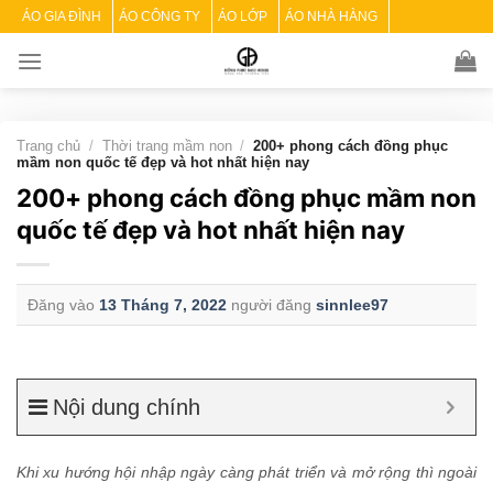
Skip
ÁO GIA ĐÌNH
ÁO CÔNG TY
ÁO LỚP
ÁO NHÀ HÀNG
to
content
Trang chủ
/
Thời trang mầm non
/
200+ phong cách đồng phục
mầm non quốc tế đẹp và hot nhất hiện nay
200+ phong cách đồng phục mầm non
quốc tế đẹp và hot nhất hiện nay
Đăng vào
13 Tháng 7, 2022
người đăng
sinnlee97
Nội dung chính
Khi xu hướng hội nhập ngày càng phát triển và mở rộng thì ngoài