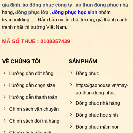
gia đình
,
áo đồng phục công ty
,
áo thun đồng phục
nhà
hàng,
đồng phục lớp
,
đồng phục học sinh
nhóm,
teambuilding,..... Đảm bảo uy tín chất lượng, giá thành cạnh
tranh nhất thị trường Việt Nam.
MÃ SỐ THUẾ : 0108357439
VỀ CHÚNG TÔI
SẢN PHẨM
Hướng dẫn đặt hàng
Đồng phục
Hướng dẫn chọn size
https://gaohouse.vn/may-
ao-thun-dong-phuc
Hướng dẫn thanh toán
Đồng phục nhà hàng
Chính sách vận chuyển
Đồng phục học sinh
Chính sách đổi trả hàng
Đồng phục mầm non
Chính sách bảo mật