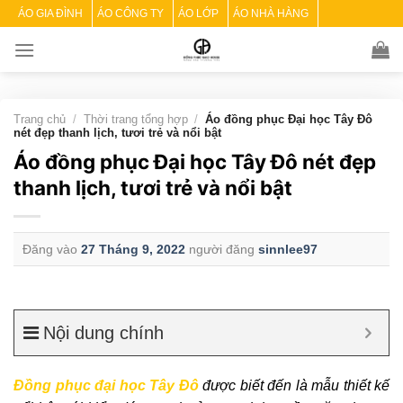
Skip
ÁO GIA ĐÌNH
ÁO CÔNG TY
ÁO LỚP
ÁO NHÀ HÀNG
to
content
Trang chủ
/
Thời trang tổng hợp
/
Áo đồng phục Đại học Tây Đô
nét đẹp thanh lịch, tươi trẻ và nổi bật
Áo đồng phục Đại học Tây Đô nét đẹp
thanh lịch, tươi trẻ và nổi bật
Đăng vào
27 Tháng 9, 2022
người đăng
sinnlee97
Nội dung chính
Đồng phục đại học Tây Đô
được biết đến là mẫu thiết kế