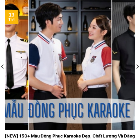
13
Th4
[NEW] 150+ Mẫu Đồng Phục Karaoke Đẹp, Chất Lượng Và Đẳng