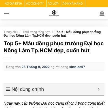
Skip
ÁO GIA ĐÌNH
ÁO CÔNG TY
ÁO LỚP
ÁO NHÀ HÀNG
to
content
Trang chủ
/
Thời trang tổng hợp
/
Top 5+ Mẫu đồng phục trường
Đại học Nông Lâm Tp.HCM đẹp, cuốn hút
Top 5+ Mẫu đồng phục trường Đại học
Nông Lâm Tp.HCM đẹp, cuốn hút
Đăng vào
28 Tháng 9, 2022
người đăng
sinnlee97
Nội dung chính
Ngày nay, các trường Đại học đang rất chú trọng trong thiết