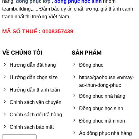
hàng,
đồng phục lớp
,
đồng phục học sinh
nhóm,
teambuilding,..... Đảm bảo uy tín chất lượng, giá thành cạnh
tranh nhất thị trường Việt Nam.
MÃ SỐ THUẾ : 0108357439
VỀ CHÚNG TÔI
SẢN PHẨM
Hướng dẫn đặt hàng
Đồng phục
Hướng dẫn chọn size
https://gaohouse.vn/may-
ao-thun-dong-phuc
Hướng dẫn thanh toán
Đồng phục nhà hàng
Chính sách vận chuyển
Đồng phục học sinh
Chính sách đổi trả hàng
Đồng phục mầm non
Chính sách bảo mật
Áo đồng phục nhà hàng