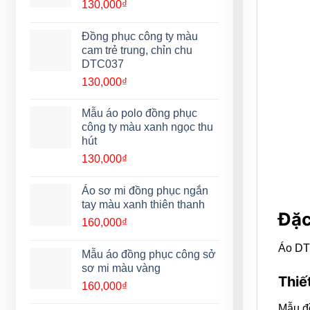
130,000
₫
Đồng phục công ty màu
cam trẻ trung, chỉn chu
DTC037
130,000
₫
Mẫu áo polo đồng phục
công ty màu xanh ngọc thu
hút
130,000
₫
Áo sơ mi đồng phục ngắn
tay màu xanh thiên thanh
Đặc
160,000
₫
Áo DTC
Mẫu áo đồng phục công sở
sơ mi màu vàng
Thiế
160,000
₫
Mẫu đồ