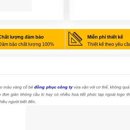
Chất lượng đảm bảo
Miễn phí thiết kế
Đảm bảo chất lượng 100%
Thiết kế theo yêu cầ
o màu vàng cổ bẻ
đồng phục công ty
vừa vặn với cơ thể, không quá 
 đơn giản không cầu kì hay có nhiều họa tiết phức tạp ngoài logo t
iều người biết đến.