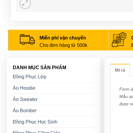
Miễn phí vận chuyển
Cho đơn hàng từ 500k
DANH MỤC SẢN PHẨM
Mô tả
Đồng Phục Lớp
Áo Hoodie
Form á
Mẫu áo
Áo Sweater
được nh
Áo Bomber
Đồng Phục Học Sinh