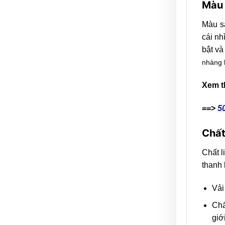
Màu 
Màu sắ
cái nh
bật v
nhàng 
Xem t
==>
5
Chất
Chất l
thanh 
Vải
Chấ
giới