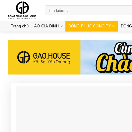
Skip
Tìm
to
kiếm:
content
Trang chủ
ÁO GIA ĐÌNH
ĐỒNG PHỤC CÔNG TY
ĐỒNG