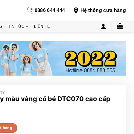
0886 644 444
Hệ thống cửa hàng
G
TIN TỨC
LIÊN HỆ
 TY
ty màu vàng cổ bẻ DTC070 cao cấp
bẻ DTC070 cao cấp số lượng
ỏ hàng