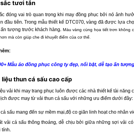
sắc tươi tắn
c đóng vai trò quan trọng khi may đồng phục bởi nó ảnh hưởng
ìn đầu tiên. Trong mẫu thiết kế DTC070, vàng đã được lựa c
à ấn tượng trước khách hàng.
Màu vàng cùng họa tiết trơn không 
hơn mà còn giúp che đi khuyết điểm của cơ thể.
hêm:
00+ Mẫu áo đồng phục công ty đẹp, nổi bật, dễ tạo ấn tượn
 liệu thun cá sấu cao cấp
iệu vải khi may trang phục luôn được các nhà thiết kế tài nă
lịch được may từ vải thun cá sấu với những ưu điểm dưới đây:
 cá sấu mang đến sự mềm mại,độ co giãn linh hoạt cho nhân v
t vải cá sấu thông thoáng, dễ chịu bởi giữa những sợi vải có
 tính.