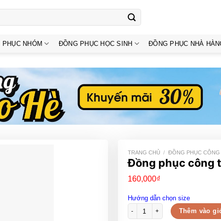
 PHỤC NHÓM
ĐỒNG PHỤC HỌC SINH
ĐỒNG PHỤC NHÀ HÀN
TRANG CHỦ
/
ĐỒNG PHỤC CÔNG
Đồng phục công 
160,000
₫
Hướng dẫn chọn size
Đồng phục công ty màu vàng cổ 
Thêm vào gi