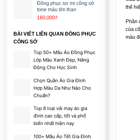
Đồng phục sơ mi công sở
thể hi
tone màu tím than
160,000
₫
Phần c
của cô
BÀI VIẾT LIÊN QUAN ĐỒNG PHỤC
màu đe
CÔNG SỞ
Top 50+ Mẫu Áo Đồng Phục
Lớp Màu Xanh Đẹp, Năng
Động Cho Học Sinh
Chọn Quần Áo Gia Đình
Hợp Màu Da Như Nào Cho
Chuẩn?
Top 8 loại vải may áo gia
đình cao cấp, tốt và phổ
biến nhất hiện nay
100+ Mẫu Áo Tết Gia Đình