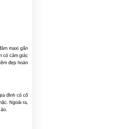
 đầm maxi gắn
ôn có cảm giác
niệm đẹp hoàn
ia đình có cổ
ặc. Ngoài ra,
 áo.