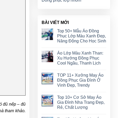
Đồng phục lớp nhóm
BÀI VIẾT MỚI
Top 50+ Mẫu Áo Đồng
Phục Lớp Màu Xanh Đẹp,
Năng Động Cho Học Sinh
Áo Lớp Màu Xanh Than:
Xu Hướng Đồng Phục
Cool Ngầu, Thanh Lịch
TOP 11+ Xưởng May Áo
Đồng Phục Gia Đình Ở
Vinh Đẹp, Trendy
Top 10+ Cơ Sở May Áo
Gia Đình Nha Trang Đẹp,
có đủ nếp – đủ
Rẻ, Chất Lượng
hà tham khảo.