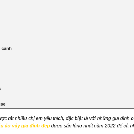
n
n cảnh
p
use
c rất nhiều chị em yêu thích, đặc biệt là với những gia đình 
u áo váy gia đình đẹp
được săn lùng nhất năm 2022 để cả n