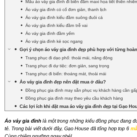
Mẫu áo váy gia đình đi biển đầm maxi họa tiết thiên nhiê
Áo váy gia đình có cổ đơn giản, thanh lịch
Áo váy gia đình kiểu đầm suông đuôi cá
Áo váy gia đình kiểu đầm trễ vai
Áo váy gia đình đầm yếm
Áo váy gia đình kẻ sọc ngang
Gợi ý chọn áo váy gia đình đẹp phù hợp với từng hoà
Trang phục đi dạo phố: thoải mái, năng động
Trang phục đi dự tiệc: đơn giản, sang trọng
Trang phục đi biển: thoáng mát, thoải mái
Áo váy gia đình đẹp nên đặt mua ở đâu?
Đồng phục gia đình may sẵn phục vụ khách hàng cần gấ
Đồng phục gia đình may theo yêu cầu khách hàng
Các lợi ích khi đặt mua áo váy gia đình đẹp tại Gạo Ho
Áo váy gia đình
là một trong những kiểu đồng phục đang đượ
tẻ. Trong bài viết dưới đây, Gạo House đã tổng hợp top 6
mẫ
Cùng chiêm ngưỡng ngay nhé!