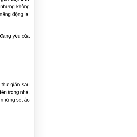
n nhưng không
 năng động lại
” đáng yêu của
 thư giãn sau
iên trong nhà,
 những set áo