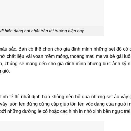
đi biển đang hot nhất trên thị trường hiện nay
 màu sắc. Bạn có thể chọn cho gia đình mình những set đồ có
 Nhờ chất liệu vải voan mềm mỏng, thoáng mát, mẹ và bé gái lu
xinh, chúng sẽ mang đến cho gia đình mình những bức ảnh kỷ 
g gió.
inh tế thì nhất định bạn không nên bỏ qua những set áo váy g
 váy luôn lên đứng cứng cáp giúp tôn lên vóc dáng của người m
ởi những đường le cổ hoặc các hình in nhỏ xinh bên ngực trái