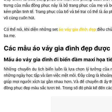
trưng của mẫu đồng phục này là bộ trang phục của mẹ và 
kém phần tinh tế. Trang phục của bố và bé trai có thể là áo 
vô cùng cuốn hút.
Có thể nói, khi diện những set
áo váy gia đình đẹp
điều chú
ba mẹ.
Các mẫu áo váy gia đình đẹp được
Mẫu áo váy gia đình đi biển đầm maxi họa tiế
Những chuyến du lịch biển luôn là lựa chọn lý tưởng của n
những ngày học tập và làm việc mệt mỏi. Đây cũng là khoảng 
giúp mọi người xích lại gần nhau hơn. Và để chuyến đi ấy 
đồng phục đẹp màu sắc tươi trẻ. Trong số đó phải kể đến các