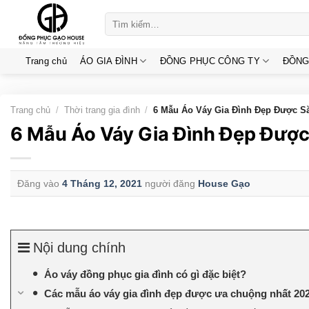
Skip
Tìm
to
kiếm:
content
Trang chủ
ÁO GIA ĐÌNH
ĐỒNG PHỤC CÔNG TY
ĐỒNG
Trang chủ
/
Thời trang gia đình
/
6 Mẫu Áo Váy Gia Đình Đẹp Được Să
6 Mẫu Áo Váy Gia Đình Đẹp Đượ
Đăng vào
4 Tháng 12, 2021
người đăng
House Gạo
Nội dung chính
Áo váy đồng phục gia đình có gì đặc biệt?
Các mẫu áo váy gia đình đẹp được ưa chuộng nhất 20