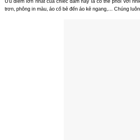
Ưu điểm lớn nhất của chiếc đầm này là có thể phối với nh
trơn, phông in màu, áo cổ bẻ đến áo kẻ ngang,… Chúng luôn 