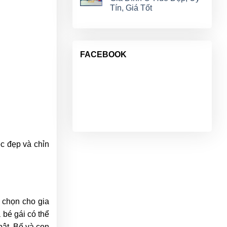
Tín, Giá Tốt
FACEBOOK
iệc đẹp và chỉn
 chọn cho gia
 bé gái có thể
bật. Bố và con