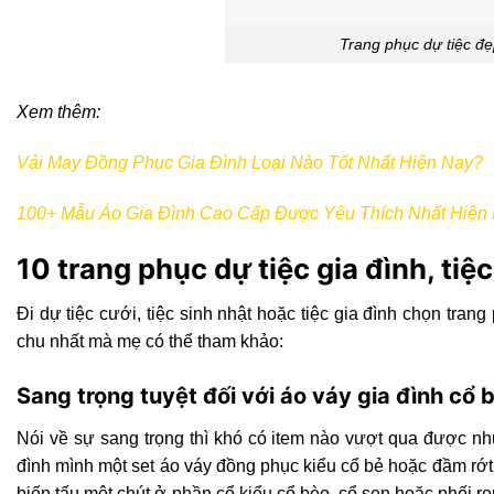
Trang phục dự tiệc đẹ
Xem thêm:
Vải May Đồng Phục Gia Đình Loại Nào Tốt Nhất Hiện Nay?
100+ Mẫu Áo Gia Đình Cao Cấp Được Yêu Thích Nhất Hiện
10 trang phục dự tiệc gia đình, tiệ
Đi dự tiệc cưới, tiệc sinh nhật hoặc tiệc gia đình chọn tr
chu nhất mà mẹ có thể tham khảo:
Sang trọng tuyệt đối với áo váy gia đình cổ 
Nói về sự sang trọng thì khó có item nào vượt qua được n
đình mình một set áo váy đồng phục kiểu cổ bẻ hoặc đầm rớt
biến tấu một chút ở phần cổ kiểu cổ bèo, cổ sen hoặc phối 