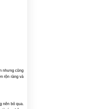
iản nhưng cũng
ên rộn ràng và
ng nên bỏ qua.