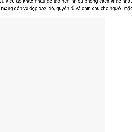
iều kiểu áo khác nhau để tạo nên nhiều phong cách khác nha
mang đến vẻ đẹp tươi trẻ, quyến rũ và chỉn chu cho người mặc