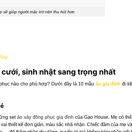
p sẽ giúp người mặc trở nên thu hút hơn
 Nay
c cưới, sinh nhật sang trọng nhất
ang phục nào cho phù hợp? Dưới đây là 10 mẫu
áo gia đình
đi t
bẻ
hững set
áo váy đồng phục gia đình
của Gạo House. Mẹ có thể
 vai thiết kế đơn giản, màu sắc nhã nhặn. Chiếc đầm của mẹ và
ren,… để thêm phần dịu dàng, quyến rũ mà không kém phần nổi 