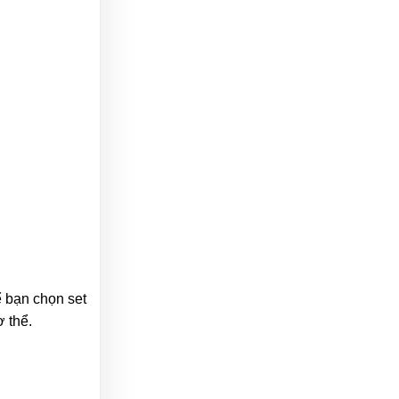
ể bạn chọn set
 thể.