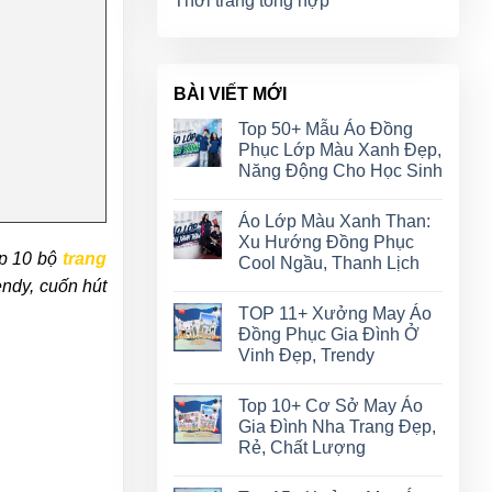
Thời trang tổng hợp
BÀI VIẾT MỚI
Top 50+ Mẫu Áo Đồng
Phục Lớp Màu Xanh Đẹp,
Năng Động Cho Học Sinh
Áo Lớp Màu Xanh Than:
Xu Hướng Đồng Phục
op 10 bộ
trang
Cool Ngầu, Thanh Lịch
endy, cuốn hút
TOP 11+ Xưởng May Áo
Đồng Phục Gia Đình Ở
Vinh Đẹp, Trendy
Top 10+ Cơ Sở May Áo
Gia Đình Nha Trang Đẹp,
Rẻ, Chất Lượng