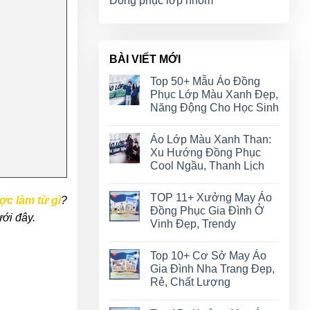
Đồng phục lớp nhóm
BÀI VIẾT MỚI
Top 50+ Mẫu Áo Đồng
Phục Lớp Màu Xanh Đẹp,
Năng Động Cho Học Sinh
Áo Lớp Màu Xanh Than:
Xu Hướng Đồng Phục
Cool Ngầu, Thanh Lịch
TOP 11+ Xưởng May Áo
ợc làm từ gì
?
Đồng Phục Gia Đình Ở
ưới đây.
Vinh Đẹp, Trendy
Top 10+ Cơ Sở May Áo
Gia Đình Nha Trang Đẹp,
Rẻ, Chất Lượng