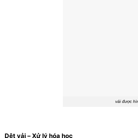
vải được hì
Dệt vải – Xử lý hóa học