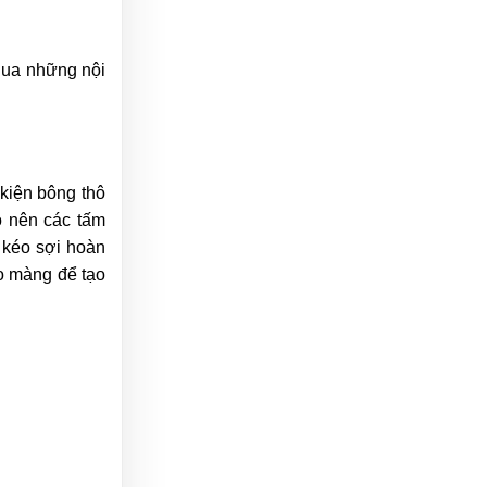
qua những nội
kiện bông thô
o nên các tấm
 kéo sợi hoàn
ạo màng để tạo