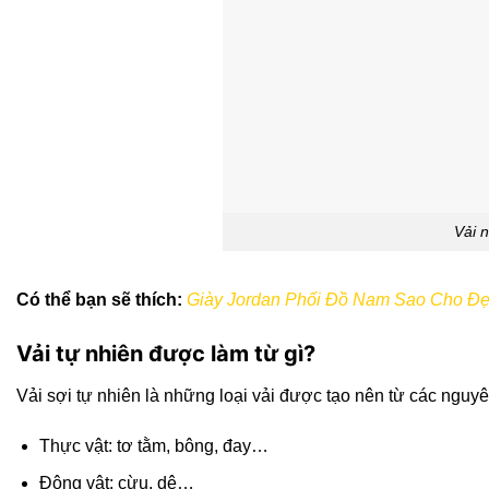
Vải 
Có thể bạn sẽ thích:
Giày Jordan Phối Đồ Nam Sao Cho Đẹ
Vải tự nhiên được làm từ gì?
Vải sợi tự nhiên là những loại vải được tạo nên từ các nguyê
Thực vật: tơ tằm, bông, đay…
Động vật: cừu, dê…