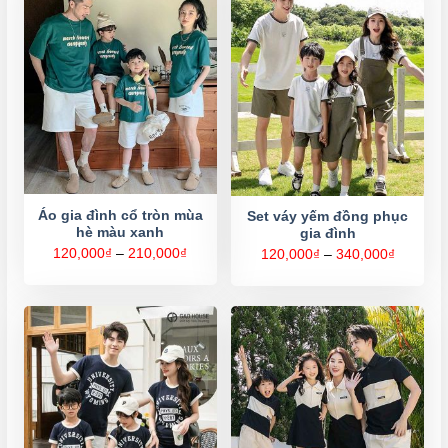
Áo gia đình cổ tròn mùa
Set váy yếm đồng phục
hè màu xanh
gia đình
Khoảng
120,000
₫
–
210,000
₫
Khoảng
120,000
₫
–
340,000
₫
giá:
giá:
từ
từ
120,000₫
120,000
đến
đến
210,000₫
340,000