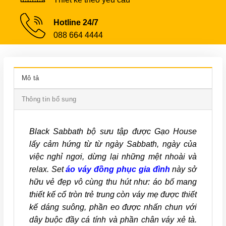
Hotline 24/7
088 664 4444
Mô tả
Thông tin bổ sung
Black Sabbath bộ sưu tập được Gạo House
lấy cảm hứng từ từ ngày Sabbath, ngày của
việc nghỉ ngơi, dừng lại những mệt nhoài và
relax. Set
áo váy đồng phục gia đình
này sở
hữu vẻ đẹp vô cùng thu hút như: áo bố mang
thiết kế cổ tròn trẻ trung còn váy mẹ được thiết
kế dáng suông, phần eo được nhấn chun với
dây buộc đầy cá tính và phần chân váy xẻ tà.