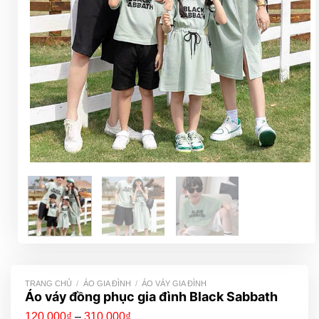
TRANG CHỦ
/
ÁO GIA ĐÌNH
/
ÁO VÁY GIA ĐÌNH
Áo váy đồng phục gia đình Black Sabbath
Khoảng
120,000
₫
–
310,000
₫