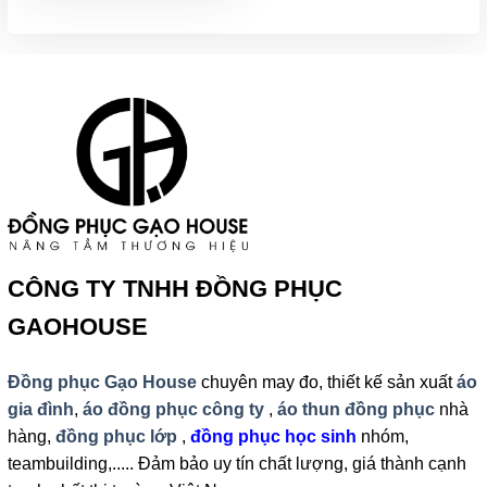
đến
210,000₫
CÔNG TY TNHH ĐỒNG PHỤC
GAOHOUSE
Đồng phục Gạo House
chuyên may đo, thiết kế sản xuất
áo
gia đình
,
áo đồng phục công ty
,
áo thun đồng phục
nhà
hàng,
đồng phục lớp
,
đồng phục học sinh
nhóm,
teambuilding,..... Đảm bảo uy tín chất lượng, giá thành cạnh