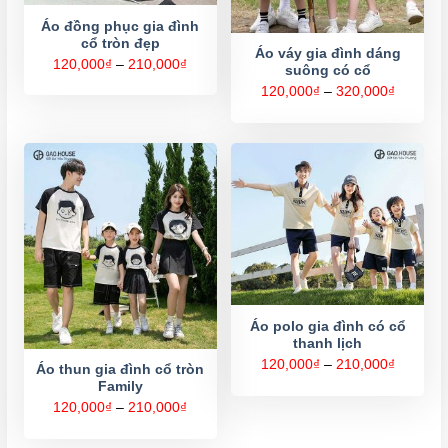
Áo đồng phục gia đình
cổ tròn đẹp
Áo váy gia đình dáng
Khoảng
120,000
₫
–
210,000
₫
suông có cổ
giá:
từ
Khoảng
120,000
₫
–
320,000
₫
120,000₫
giá:
đến
từ
210,000₫
120,000
đến
320,000
Áo polo gia đình có cổ
thanh lịch
Khoảng
120,000
₫
–
210,000
₫
Áo thun gia đình cổ tròn
giá:
Family
từ
120,000
Khoảng
120,000
₫
–
210,000
₫
đến
giá:
210,000
từ
120,000₫