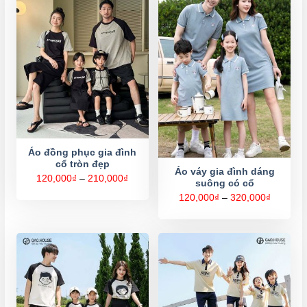
Áo đồng phục gia đình
cổ tròn đẹp
Áo váy gia đình dáng
Khoảng
120,000
₫
–
210,000
₫
suông có cổ
giá:
từ
Khoảng
120,000
₫
–
320,000
₫
120,000₫
giá:
đến
từ
210,000₫
120,000
đến
320,000