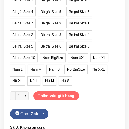
Bé gái Size 1
Bé gái Size 2
Bé gái Size 3
Bé gái Size 4
Bé gái Size 5
Bé gái Size 6
Bé gái Size 7
Bé gái Size 9
Bé trai Size 1
Bé trai Size 2
Bé trai Size 3
Bé trai Size 4
Bé trai Size 5
Bé trai Size 6
Bé trai Size 8
Bé trai Size 10
Nam BigSize
Nam XXL
Nam XL
Nam L
Nam M
Nam S
Nữ BigSize
Nữ XXL
Nữ XL
Nữ L
Nữ M
Nữ S
Áo sweater đồng phục gia đình Tết mừng xuân Quý Mão số lượng
Thêm vào giỏ hàng
Chat Zalo
SKU:
Không áp dụng