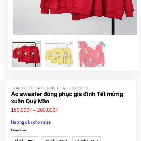
TRANG CHỦ
/
ÁO GIA ĐÌNH
/
ÁO GIA ĐÌNH TẾT
Áo sweater đồng phục gia đình Tết mừng
xuân Quý Mão
Khoảng
160,000
₫
–
280,000
₫
giá:
từ
Hướng dẫn chọn size
160,000₫
đến
Chọn size
280,000₫