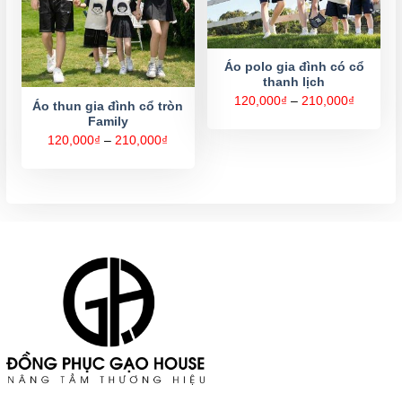
Áo polo gia đình có cổ
thanh lịch
Khoảng
120,000
₫
–
210,000
₫
Áo thun gia đình cổ tròn
giá:
Family
từ
120,000
Khoảng
120,000
₫
–
210,000
₫
đến
giá:
210,000
từ
120,000₫
đến
210,000₫