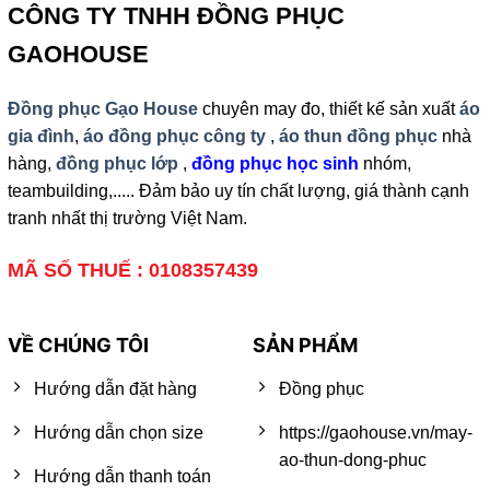
CÔNG TY TNHH ĐỒNG PHỤC
GAOHOUSE
Đồng phục Gạo House
chuyên may đo, thiết kế sản xuất
áo
gia đình
,
áo đồng phục công ty
,
áo thun đồng phục
nhà
hàng,
đồng phục lớp
,
đồng phục học sinh
nhóm,
teambuilding,..... Đảm bảo uy tín chất lượng, giá thành cạnh
tranh nhất thị trường Việt Nam.
MÃ SỐ THUẾ : 0108357439
VỀ CHÚNG TÔI
SẢN PHẨM
Hướng dẫn đặt hàng
Đồng phục
Hướng dẫn chọn size
https://gaohouse.vn/may-
ao-thun-dong-phuc
Hướng dẫn thanh toán