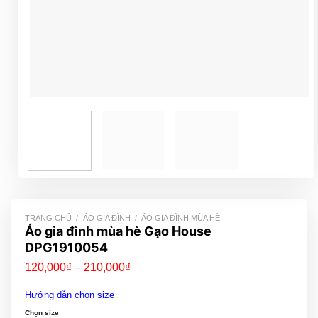
TRANG CHỦ
/
ÁO GIA ĐÌNH
/
ÁO GIA ĐÌNH MÙA HÈ
Áo gia đình mùa hè Gạo House
DPG1910054
Khoảng
120,000
₫
–
210,000
₫
giá:
từ
Hướng dẫn chọn size
120,000₫
đến
Chọn size