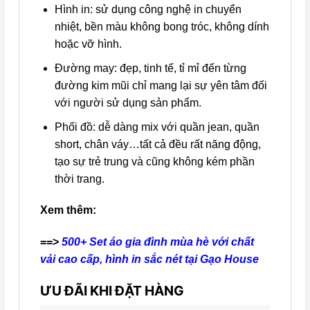
Hình in: sử dụng công nghệ in chuyển
nhiệt, bền màu không bong tróc, không dính
hoặc vỡ hình.
Đường may: đẹp, tinh tế, tỉ mỉ đến từng
đường kim mũi chỉ mang lại sự yên tâm đối
với người sử dụng sản phẩm.
Phối đồ: dễ dàng mix với quần jean, quần
short, chân váy…tất cả đều rất năng động,
tạo sự trẻ trung và cũng không kém phần
thời trang.
Xem thêm:
==>
500+ Set áo gia đình mùa hè với chất
vải cao cấp, hình in sắc nét tại Gạo House
ƯU ĐÃI KHI ĐẶT HÀNG