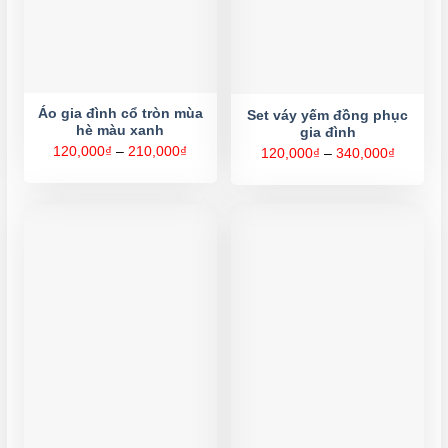
Áo gia đình cổ tròn mùa
Set váy yếm đồng phục
hè màu xanh
gia đình
Khoảng
120,000
₫
–
210,000
₫
Khoảng
120,000
₫
–
340,000
₫
giá:
giá:
từ
từ
120,000₫
120,000
đến
đến
210,000₫
340,000