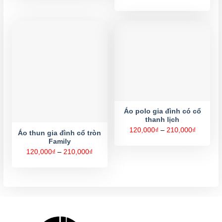
120,000₫
giá:
đến
từ
210,000₫
120,000
đến
320,000
Áo polo gia đình có cổ
thanh lịch
Khoảng
120,000
₫
–
210,000
₫
Áo thun gia đình cổ tròn
giá:
Family
từ
120,000
Khoảng
120,000
₫
–
210,000
₫
đến
giá:
210,000
từ
120,000₫
đến
210,000₫