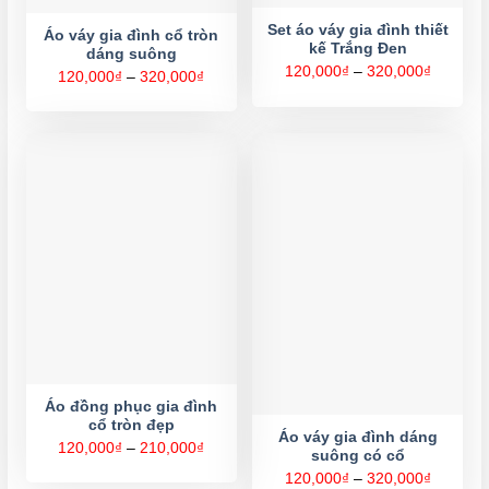
Set áo váy gia đình thiết
Áo váy gia đình cổ tròn
kế Trắng Đen
dáng suông
Khoảng
120,000
₫
–
320,000
₫
Khoảng
120,000
₫
–
320,000
₫
giá:
giá:
từ
từ
120,000
120,000₫
đến
đến
320,000
320,000₫
Áo đồng phục gia đình
cổ tròn đẹp
Áo váy gia đình dáng
Khoảng
120,000
₫
–
210,000
₫
suông có cổ
giá:
từ
Khoảng
120,000
₫
–
320,000
₫