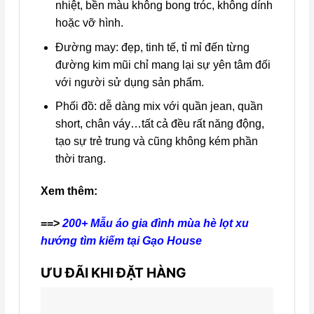
nhiệt, bền màu không bong tróc, không dính
hoặc vỡ hình.
Đường may: đẹp, tinh tế, tỉ mỉ đến từng
đường kim mũi chỉ mang lại sự yên tâm đối
với người sử dụng sản phẩm.
Phối đồ: dễ dàng mix với quần jean, quần
short, chân váy…tất cả đều rất năng động,
tạo sự trẻ trung và cũng không kém phần
thời trang.
Xem thêm:
==>
200+ Mẫu áo gia đình mùa hè lọt xu
hướng tìm kiếm tại Gạo House
ƯU ĐÃI KHI ĐẶT HÀNG