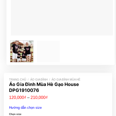
TRANG CHỦ
/
ÁO GIA ĐÌNH
/
ÁO GIA ĐÌNH MÙA HÈ
Áo Gia Đình Mùa Hè Gạo House
DPG1910076
Khoảng
120,000
₫
–
210,000
₫
giá:
từ
Hướng dẫn chọn size
120,000₫
đến
Chọn size