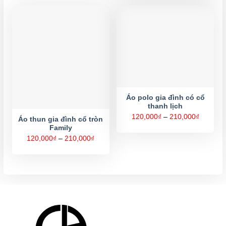
đến
320,000
Áo polo gia đình có cổ
thanh lịch
Khoảng
120,000
₫
–
210,000
₫
Áo thun gia đình cổ tròn
giá:
Family
từ
120,000
Khoảng
120,000
₫
–
210,000
₫
đến
giá:
210,000
từ
120,000₫
đến
210,000₫