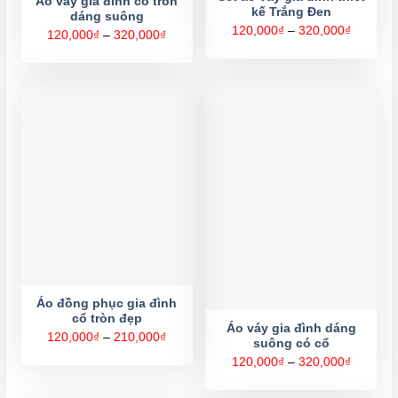
Áo váy gia đình cổ tròn
kế Trắng Đen
dáng suông
Khoảng
120,000
₫
–
320,000
₫
Khoảng
120,000
₫
–
320,000
₫
giá:
giá:
từ
từ
120,000
120,000₫
đến
đến
320,000
320,000₫
Áo đồng phục gia đình
cổ tròn đẹp
Áo váy gia đình dáng
Khoảng
120,000
₫
–
210,000
₫
suông có cổ
giá:
từ
Khoảng
120,000
₫
–
320,000
₫
120,000₫
giá:
đến
từ
210,000₫
120,000