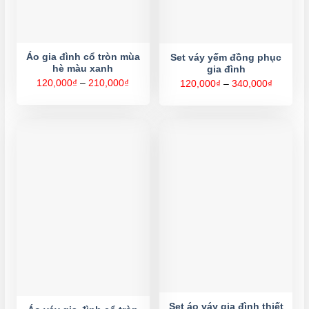
Áo gia đình cổ tròn mùa
Set váy yếm đồng phục
hè màu xanh
gia đình
Khoảng
120,000
₫
–
210,000
₫
Khoảng
120,000
₫
–
340,000
₫
giá:
giá:
từ
từ
120,000₫
120,000
đến
đến
210,000₫
340,000
Set áo váy gia đình thiết