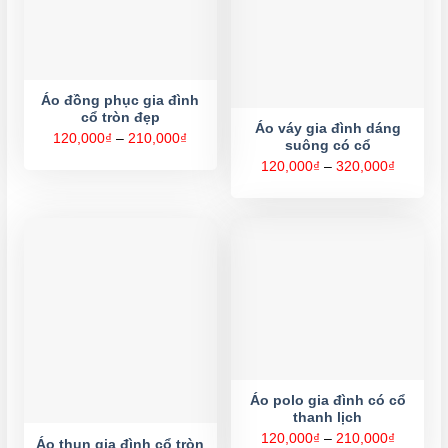
Áo đồng phục gia đình
cổ tròn đẹp
Áo váy gia đình dáng
Khoảng
120,000
₫
–
210,000
₫
suông có cổ
giá:
từ
Khoảng
120,000
₫
–
320,000
₫
120,000₫
giá:
đến
từ
210,000₫
120,000
đến
320,000
Áo polo gia đình có cổ
thanh lịch
Khoảng
120,000
₫
–
210,000
₫
Áo thun gia đình cổ tròn