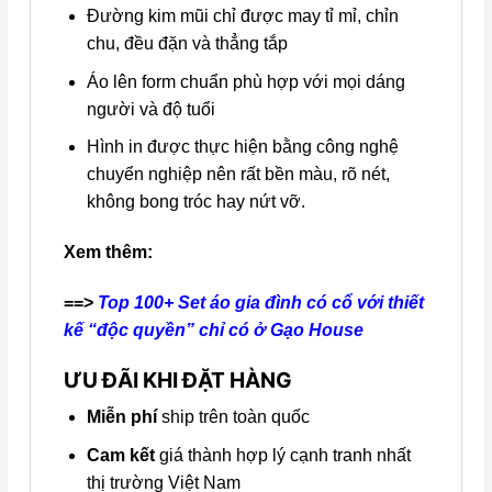
Đường kim mũi chỉ được may tỉ mỉ, chỉn
chu, đều đặn và thẳng tắp
Áo lên form chuẩn phù hợp với mọi dáng
người và độ tuổi
Hình in được thực hiện bằng công nghệ
chuyển nghiệp nên rất bền màu, rõ nét,
không bong tróc hay nứt vỡ.
Xem thêm:
==>
Top 100+ Set áo gia đình có cổ với thiết
kế “độc quyền” chỉ có ở Gạo House
ƯU ĐÃI KHI ĐẶT HÀNG
Miễn phí
ship trên toàn quốc
Cam kết
giá thành hợp lý cạnh tranh nhất
thị trường Việt Nam