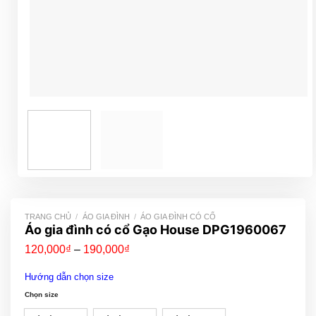
TRANG CHỦ
/
ÁO GIA ĐÌNH
/
ÁO GIA ĐÌNH CÓ CỔ
Áo gia đình có cổ Gạo House DPG1960067
Khoảng
120,000
₫
–
190,000
₫
giá:
từ
Hướng dẫn chọn size
120,000₫
đến
Chọn size
190,000₫