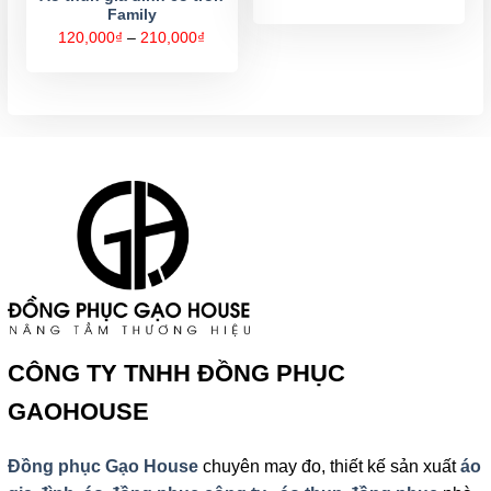
giá:
Family
từ
120,000
Khoảng
120,000
₫
–
210,000
₫
đến
giá:
210,000
từ
120,000₫
đến
210,000₫
CÔNG TY TNHH ĐỒNG PHỤC
GAOHOUSE
Đồng phục Gạo House
chuyên may đo, thiết kế sản xuất
áo