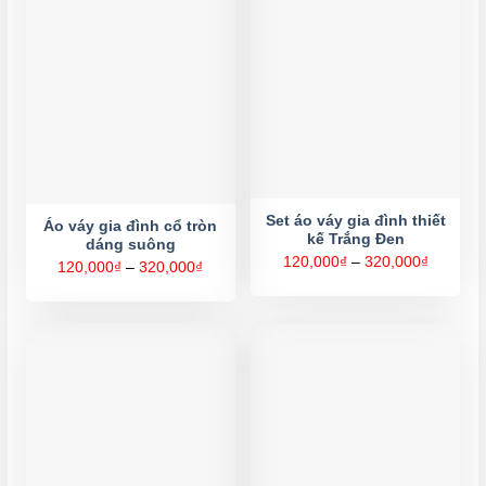
Set áo váy gia đình thiết
Áo váy gia đình cổ tròn
kế Trắng Đen
dáng suông
Khoảng
120,000
₫
–
320,000
₫
Khoảng
120,000
₫
–
320,000
₫
giá:
giá:
từ
từ
120,000
120,000₫
đến
đến
320,000
320,000₫