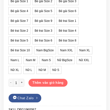
Bé gái Size 1
Bé gái Size 2
Bé gái Size 3
Bé gái Size 4
Bé gái Size 5
Bé gái Size 6
Bé gái Size 7
Bé gái Size 9
Bé trai Size 1
Bé trai Size 2
Bé trai Size 3
Bé trai Size 4
Bé trai Size 5
Bé trai Size 6
Bé trai Size 8
Bé trai Size 10
Nam BigSize
Nam XXL
Nam XL
Nam L
Nam M
Nam S
Nữ BigSize
Nữ XXL
Nữ XL
Nữ L
Nữ M
Nữ S
Áo gia đình có cổ Gạo House DPG1960067 số lượng
Thêm vào giỏ hàng
Chat Zalo
SKU:
DPG1960067