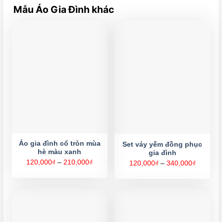
Mẫu Áo Gia Đình khác
Áo gia đình cổ tròn mùa
Set váy yếm đồng phục
hè màu xanh
gia đình
Khoảng
120,000
₫
–
210,000
₫
Khoảng
120,000
₫
–
340,000
₫
giá:
giá:
từ
từ
120,000₫
120,000
đến
đến
210,000₫
340,000