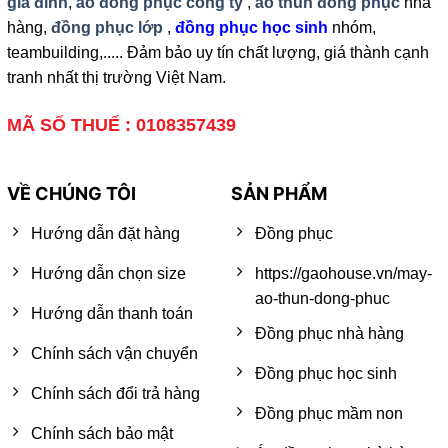
gia đình
,
áo đồng phục công ty
,
áo thun đồng phục
nhà
hàng,
đồng phục lớp
,
đồng phục học sinh
nhóm,
teambuilding,..... Đảm bảo uy tín chất lượng, giá thành cạnh
tranh nhất thị trường Việt Nam.
MÃ SỐ THUẾ : 0108357439
VỀ CHÚNG TÔI
SẢN PHẨM
Hướng dẫn đặt hàng
Đồng phục
Hướng dẫn chọn size
https://gaohouse.vn/may-
ao-thun-dong-phuc
Hướng dẫn thanh toán
Đồng phục nhà hàng
Chính sách vận chuyển
Đồng phục học sinh
Chính sách đổi trả hàng
Đồng phục mầm non
Chính sách bảo mật