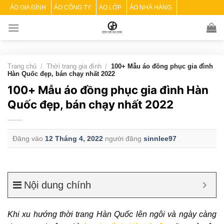
Skip
ÁO GIA ĐÌNH
ÁO CÔNG TY
ÁO LỚP
ÁO NHÀ HÀNG
to
content
Trang chủ
/
Thời trang gia đình
/
100+ Mẫu áo đồng phục gia đình
Hàn Quốc đẹp, bán chạy nhất 2022
100+ Mẫu áo đồng phục gia đình Hàn
Quốc đẹp, bán chạy nhất 2022
Đăng vào
12 Tháng 4, 2022
người đăng
sinnlee97
Nội dung chính
Khi xu hướng thời trang Hàn Quốc lên ngôi và ngày càng