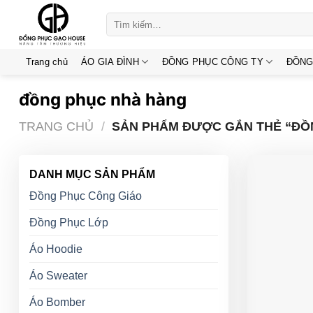
Skip
Tìm
to
kiếm:
content
Trang chủ
ÁO GIA ĐÌNH
ĐỒNG PHỤC CÔNG TY
ĐỒNG
đồng phục nhà hàng
TRANG CHỦ
/
SẢN PHẨM ĐƯỢC GẮN THẺ “ĐỒ
DANH MỤC SẢN PHẨM
Đồng Phục Công Giáo
Đồng Phục Lớp
Áo Hoodie
Áo Sweater
Áo Bomber