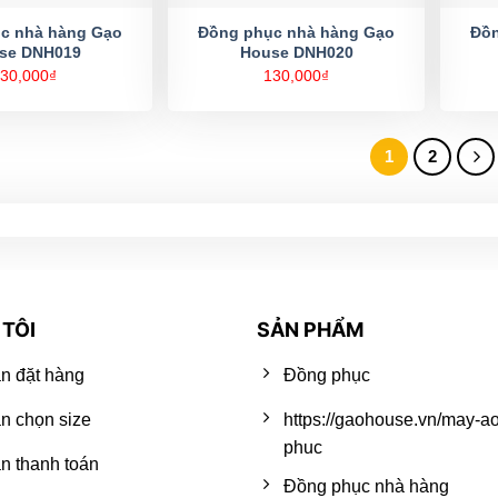
c nhà hàng Gạo
Đồng phục nhà hàng Gạo
Đồn
se DNH019
House DNH020
30,000
₫
130,000
₫
1
2
TÔI
SẢN PHẨM
n đặt hàng
Đồng phục
n chọn size
https://gaohouse.vn/may-a
phuc
 thanh toán
Đồng phục nhà hàng