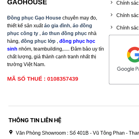
GAOHOUSE
Chính sác
Chính sác
Đồng phục Gạo House
chuyên may đo,
thiết kế sản xuất
áo gia đình
,
áo đồng
Chính sác
phục công ty
,
áo thun đồng phục
nhà
hàng,
đồng phục lớp
,
đồng phục học
sinh
nhóm, teambuilding,..... Đảm bảo uy tín
chất lượng, giá thành cạnh tranh nhất thị
trường Việt Nam.
MÃ SỐ THUẾ : 0108357439
THÔNG TIN LIÊN HỆ
Văn Phòng Showroom : Số 401B - Vũ Tông Phan - Than