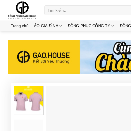
Skip
Tìm
to
kiếm:
content
Trang chủ
ÁO GIA ĐÌNH
ĐỒNG PHỤC CÔNG TY
ĐỒNG