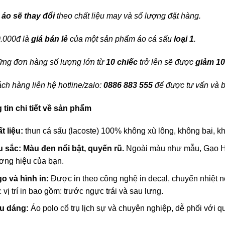
 áo sẽ thay đổi
theo chất liệu may và số lượng đặt hàng.
.000đ là
giá bán lẻ
của một sản phẩm áo cá sấu
loại 1
.
ng đơn hàng số lượng lớn từ
10 chiếc
trở lên sẽ được
giảm 1
ch hàng liên hệ hotline/zalo:
0886 883 555
để được tư vấn và b
tin chi tiết về sản phẩm
t liệu:
thun cá sấu (lacoste) 100% không xù lông, không bai, kh
 sắc:
Màu đen nổi bật, quyến rũ.
Ngoài màu như mẫu, Gạo Ho
ơng hiệu của bạn.
o và hình in:
Được in theo công nghệ in decal, chuyển nhiệt n
 vị trí in bao gồm: trước ngực trái và sau lưng.
u dáng:
Áo polo cổ trụ lịch sự và chuyên nghiệp, dễ phối với q