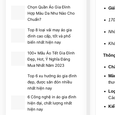
Chọn Quần Áo Gia Đình
Giá
Hợp Màu Da Như Nào Cho
Chuẩn?
170
Top 8 loại vải may áo gia
Nhữ
đình cao cấp, tốt và phổ
biến nhất hiện nay
Khá
100+ Mẫu Áo Tết Gia Đình
Thông 
Đẹp, Hot, Ý Nghĩa Đáng
Mua Nhất Năm 2023
Chấ
Top 6 xu hướng áo gia đình
Màu
đẹp, được săn đón nhiều
thư
nhất hiện nay
Log
6 Công nghệ in áo gia đình
Các
hiện đại, chất lượng nhất
Kiể
hiện nay