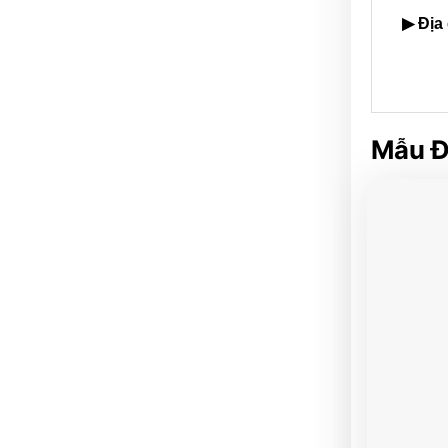
▶ Địa
Mẫu Đ