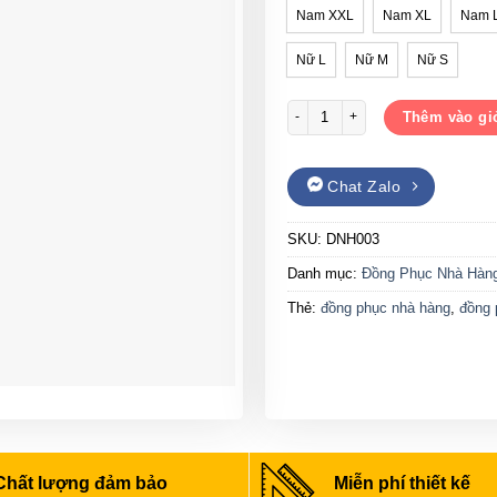
Nam XXL
Nam XL
Nam 
Nữ L
Nữ M
Nữ S
Đồng phục nhà hàng Gạo House 
Thêm vào gi
Chat Zalo
SKU:
DNH003
Danh mục:
Đồng Phục Nhà Hàn
Thẻ:
đồng phục nhà hàng
,
đồng 
Chất lượng đảm bảo
Miễn phí thiết kế