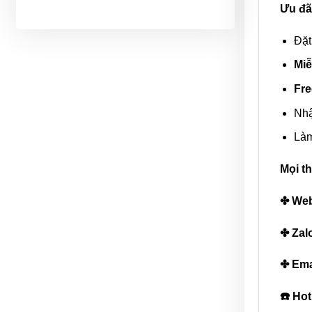
Ưu đã
Đặt
Miễ
Fre
Nhậ
Làm
Mọi th
✤ Web
✤ Zal
✤ Ema
☎️ Hot