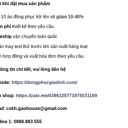
i khi đặt mua sản phẩm
 10 áo đồng phục trở lên sẽ
giảm 10-40%
n phí
thiết kế theo yêu cầu
eship
vận chuyển toàn quốc
n may test thử trước khi sản xuất hàng loạt
 hợp đồng và xuất hóa đơn theo yêu cầu.
ông tin chi tiết, vui lòng liên hệ
site:
https://dongphucgiadinh.com/
o shop:
https://zalo.me/4396320771975031169
il: cskh.gaohouse@gmail.com
line 1: 0886.883.555