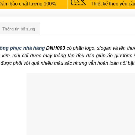
Đảm bảo chất lượng 100%
Thiết kế theo yêu cầ
Thông tin bổ sung
ồng phục nhà hàng
DNH003
có phần logo, slogan và tên th
 kim, mũi chỉ được may thẳng tắp đều đặn giúp áo giữ form 
được phối với quá nhiều màu sắc nhưng vẫn hoàn toàn nổi bậ