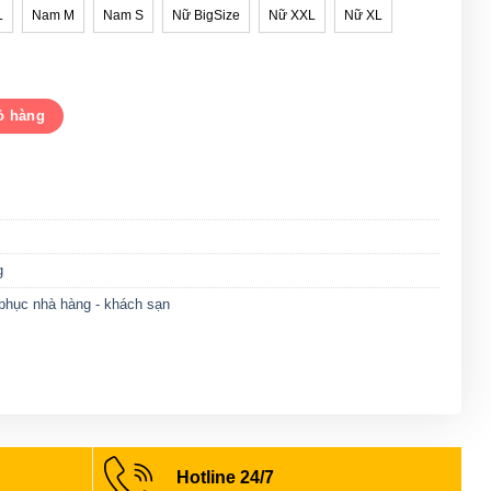
L
Nam M
Nam S
Nữ BigSize
Nữ XXL
Nữ XL
DNH003 số lượng
ỏ hàng
g
phục nhà hàng - khách sạn
Hotline 24/7